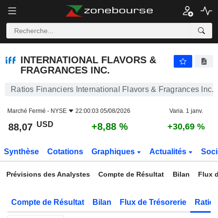
INTERNATIONAL FLAVORS & FRAGRANCES INC.
88,07
$
+8,88 %
INTERNATIONAL FLAVORS &
FRAGRANCES INC.
Ratios Financiers International Flavors & Fragrances Inc.
Marché Fermé -
NYSE
22:00:03 05/08/2026
Varia. 1 janv.
USD
+8,88 %
88,07
+30,69 %
Synthèse
Cotations
Graphiques
Actualités
Soci
Prévisions des Analystes
Compte de Résultat
Bilan
Flux d
Compte de Résultat
Bilan
Flux de Trésorerie
Ratios