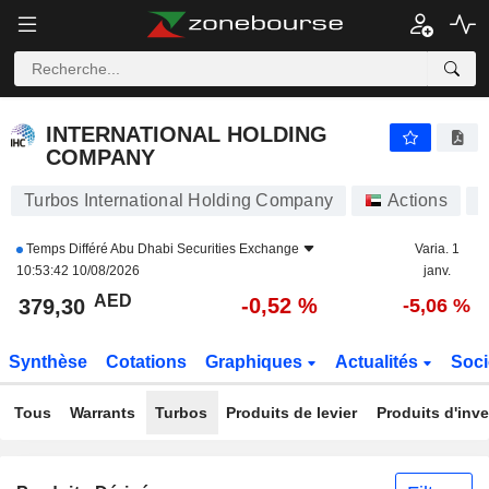
INTERNATIONAL HOLDING COMPANY
379,30
AED
-0,52 %
INTERNATIONAL HOLDING
COMPANY
Turbos International Holding Company
Actions
I
Temps Différé
Abu Dhabi Securities Exchange
Varia. 1
10:53:42 10/08/2026
janv.
AED
-0,52 %
379,30
-5,06 %
Synthèse
Cotations
Graphiques
Actualités
Soci
Tous
Warrants
Turbos
Produits de levier
Produits d'inv