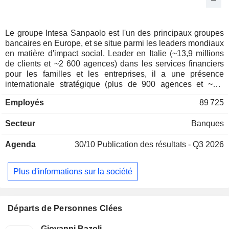
Le groupe Intesa Sanpaolo est l'un des principaux groupes
bancaires en Europe, et se situe parmi les leaders mondiaux
en matière d'impact social. Leader en Italie (~13,9 millions
de clients et ~2 600 agences) dans les services financiers
pour les familles et les entreprises, il a une présence
internationale stratégique (plus de 900 agences et ~7,5
millions de clients) dans plusieurs pays d'Europe centrale et
Employés
89 725
orientale, du Moyen-Orient et d'Afrique du Nord. L'activité
s'organise autour de 6 divisions : - Banque des territoires :
Secteur
Banques
accent mis sur le marché local et l'ancrage territorial pour
renforcer les relations avec les particuliers, les PME et les
Agenda
30/10
Publication des résultats - Q3 2026
organisations à but non lucratif ; - IMI Corporate &
Investment Banking : partenaire global pour les entreprises,
institutions financières et administrations publiques ; -
Plus d'informations sur la société
Banques internationales : filiales opérant dans le secteur de
la banque de détail dans plusieurs pays ; - Banque privée :
produits et services ciblés pour les clients privés et HNWI ; -
Gestion d'actifs : solutions pour les clients du groupe, les
Départs de Personnes Clées
réseaux de vente externes et les clients institutionnels ; -
Assurance : produits d'assurance et de prévoyance destinés
Giovanni Bazoli