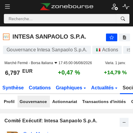
INTESA SANPAOLO S.P.A.
6,797
€
+0,47 %
INTESA SANPAOLO S.P.A.
Gouvernance Intesa Sanpaolo S.p.A.
Actions
IS
Marché Fermé -
Borsa Italiana
17:45:00 06/08/2026
Varia. 1 janv.
EUR
+0,47 %
6,797
+14,79 %
Synthèse
Cotations
Graphiques
Actualités
Soci
Profil
Gouvernance
Actionnariat
Transactions d'initiés
Comité Exécutif: Intesa Sanpaolo S.p.A.
Fonctions