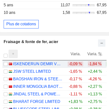
5 ans
11,07
67,95
10 ans
1,58
67,95
Plus de cotations
Fraisage & fonte de fer, acier
Varia.
Varia. 5j.
ISKENDERUN DEMIR VE ÇELIK
-0,09 %
-1,84 %
+
JSW STEEL LIMITED
-1,65 %
+2,44 %
+
BAOSHAN IRON & STEEL CO., LTD.
-0,17 %
-4,26 %
-
INNER MONGOLIA BAOTOU STEEL UNION CO., LTD.
-0,88 %
+2,27 %
-
JINDAL STEEL & POWER LIMITED
-1,11 %
+1,13 %
+
BHARAT FORGE LIMITED
+1,83 %
+2,75 %
+