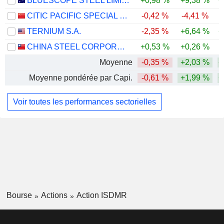
BLUESCOPE STEEL LIMITED
+0,98 %
+9,38 %
+
CITIC PACIFIC SPECIAL STEEL GROUP CO., LTD
-0,42 %
-4,41 %
TERNIUM S.A.
-2,35 %
+6,64 %
+
CHINA STEEL CORPORATION
+0,53 %
+0,26 %
Moyenne
-0,35 %
+2,03 %
+
Moyenne pondérée par Capi.
-0,61 %
+1,99 %
+
Voir toutes les performances sectorielles
Bourse
Actions
Action ISDMR