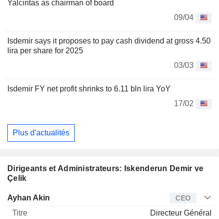
Yalcintas as chairman of board
09/04
Isdemir says it proposes to pay cash dividend at gross 4.50
lira per share for 2025
03/03
Isdemir FY net profit shrinks to 6.11 bln lira YoY
17/02
Plus d'actualités
Dirigeants et Administrateurs: Iskenderun Demir ve
Çelik
Dirigeant
Titre
Age
Depuis
Ayhan Akin
CEO
Directeur Général