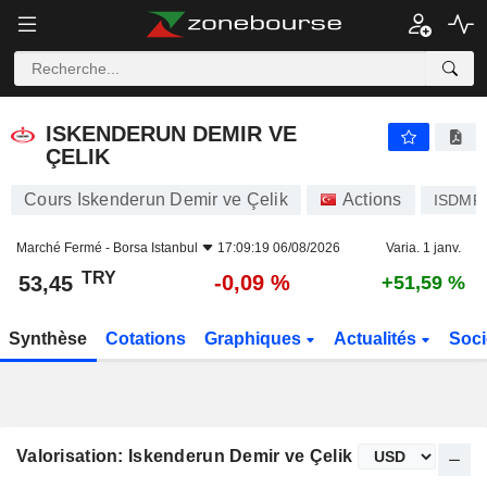
ISKENDERUN DEMIR VE ÇELIK
53,45
₺
-0,09 %
ISKENDERUN DEMIR VE
ÇELIK
Cours Iskenderun Demir ve Çelik
Actions
ISDMR
Marché Fermé -
Borsa Istanbul
17:09:19 06/08/2026
Varia. 1 janv.
TRY
-0,09 %
53,45
+51,59 %
Synthèse
Cotations
Graphiques
Actualités
Soci
Valorisation: Iskenderun Demir ve Çelik