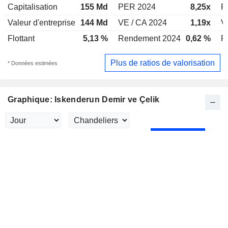
Capitalisation
155 Md
PER 2024
8,25x
P
Valeur d'entreprise
144 Md
VE / CA 2024
1,19x
V
Flottant
5,13 %
Rendement 2024
0,62 %
R
Plus de ratios de valorisation
* Données estimées
Graphique: Iskenderun Demir ve Çelik