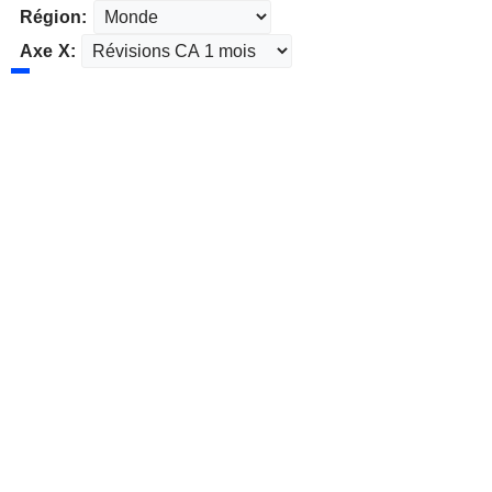
Région:
Axe X: