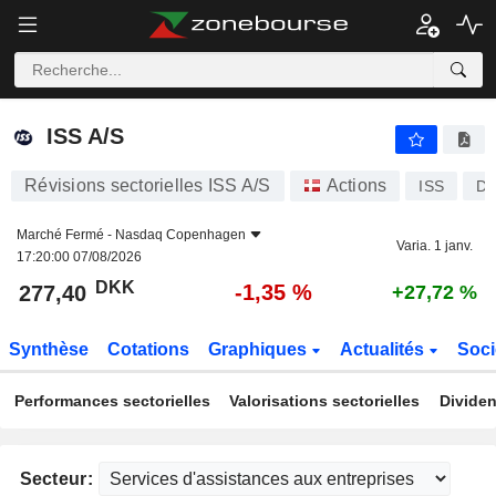
ISS A/S
277,40
kr
-1,35 %
ISS A/S
Révisions sectorielles ISS A/S
Actions
ISS
DK
Marché Fermé -
Nasdaq Copenhagen
Varia. 1 janv.
17:20:00 07/08/2026
DKK
-1,35 %
277,40
+27,72 %
Synthèse
Cotations
Graphiques
Actualités
Soci
Performances sectorielles
Valorisations sectorielles
Dividen
Secteur: