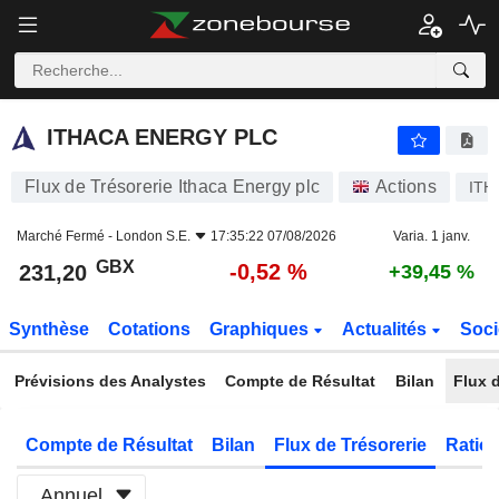
ITHACA ENERGY PLC
231,20
p
-0,52 %
ITHACA ENERGY PLC
Flux de Trésorerie Ithaca Energy plc
Actions
ITH
Marché Fermé -
London S.E.
17:35:22 07/08/2026
Varia. 1 janv.
GBX
-0,52 %
231,20
+39,45 %
Synthèse
Cotations
Graphiques
Actualités
Soci
Prévisions des Analystes
Compte de Résultat
Bilan
Flux d
Compte de Résultat
Bilan
Flux de Trésorerie
Ratios
Annuel