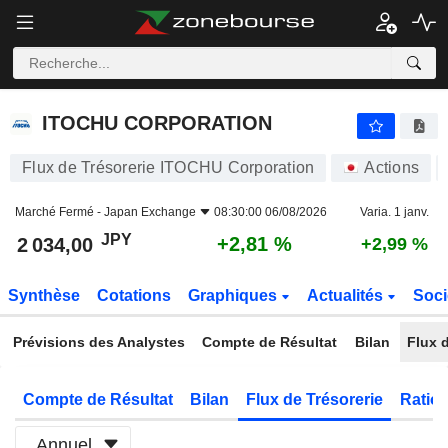
ITOCHU CORPORATION
2 034,00
¥
+2,81 %
ITOCHU CORPORATION
Flux de Trésorerie ITOCHU Corporation
Actions
Marché Fermé -
Japan Exchange
08:30:00 06/08/2026
Varia. 1 janv.
JPY
+2,81 %
2 034,00
+2,99 %
Synthèse
Cotations
Graphiques
Actualités
Soci
Prévisions des Analystes
Compte de Résultat
Bilan
Flux d
Compte de Résultat
Bilan
Flux de Trésorerie
Ratios
Annuel