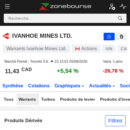
IVANHOE MINES LTD.
11,43
$
+5,54 %
IVANHOE MINES LTD.
Warrants Ivanhoe Mines Ltd.
Actions
IVN
CA4
Marché Fermé -
Toronto S.E.
22:15:01 05/08/2026
Varia. 1 janv.
CAD
+5,54 %
11,43
-26,78 %
Synthèse
Cotations
Graphiques
Actualités
Soci
Tous
Warrants
Turbos
Produits de levier
Produits d'inv
Filtres
Produits Dérivés