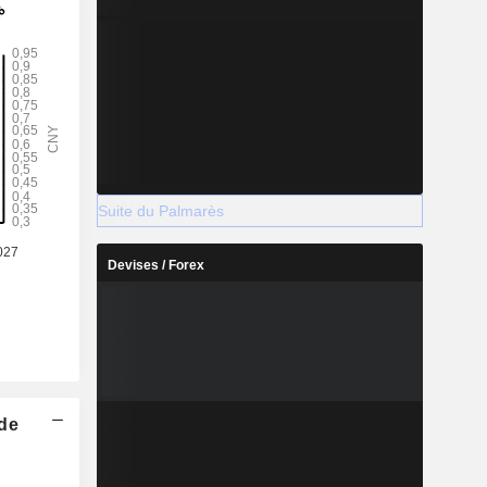
Suite du Palmarès
Devises / Forex
 de