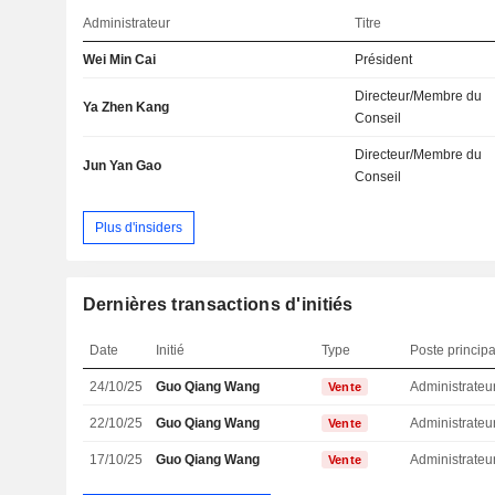
Administrateur
Titre
Wei Min Cai
Président
Directeur/Membre du
Ya Zhen Kang
Conseil
Directeur/Membre du
Jun Yan Gao
Conseil
Plus d'insiders
Dernières transactions d'initiés
Date
Initié
Type
Poste principa
24/10/25
Guo Qiang Wang
Administrateu
Vente
22/10/25
Guo Qiang Wang
Administrateu
Vente
17/10/25
Guo Qiang Wang
Administrateu
Vente