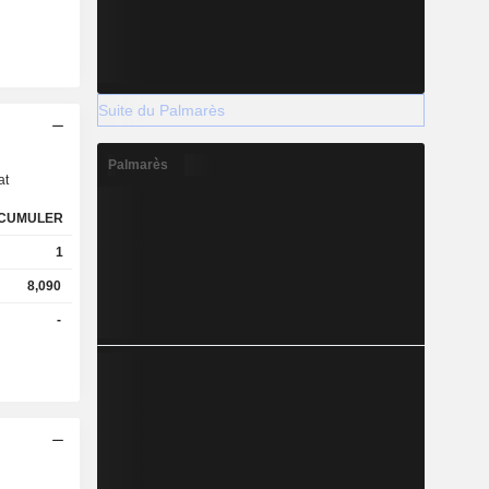
Suite du Palmarès
s
Palmarès
at
CUMULER
1
8,090
-