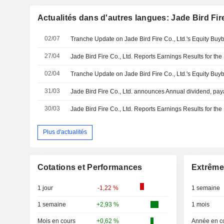
Actualités dans d'autres langues: Jade Bird Fire
02/07
27/04
02/04
31/03
Jade Bird Fire Co., Ltd. announces Annual dividend, pa
30/03
Plus d'actualités
Cotations et Performances
Extrême
1 jour
-1,22 %
1 semaine
1 semaine
+2,93 %
1 mois
Mois en cours
+0,62 %
Année en c