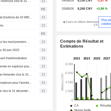
04/08/26
8,150 CNY
-1,57 %
Jade Bird Fire Co., Ltd. publie ses résultats annuels pour l'exercice clos le 31 décembre 2025
CI
03/08/26
8,280 CNY
+2,99 %
RE
Jade Bird Fire Co., Ltd. (SZSE:002960) annonce un rachat d'actions de 43 990 443 titres, soit 5 % du capital pour 704 millions de CNY.
CI
Plus d
Cours en clôture Shenzhen
cotatio
S.E.
ons.
CI
RE
Compte de Résultat et
Jade Bird Fire Co., Ltd. publie ses résultats financiers pour les neuf premiers mois de 2025
CI
Estimations
au 30 juin 2025
CI
seil d'administration
CI
Jade Bird Fire Co., Ltd. approuve le versement d'un dividende en espèces pour l'exercice 2024.
CI
Jade Bird Fire Co., Ltd. publie ses résultats pour le premier trimestre clos le 31 mars 2025
CI
Jade Bird Fire Co., Ltd. propose un dernier dividende en espèces pour l'année 2024
CI
Jade Bird Fire Co., Ltd. publie ses résultats pour l'exercice clos le 31 décembre 2024
CI