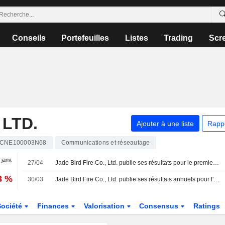
Conseils
Portefeuilles
Listes
Trading
Scr
 LTD.
Ajouter à une liste
Rapp
CNE100003N68
Communications et réseautage
 janv.
27/04
Jade Bird Fire Co., Ltd. publie ses résultats pour le premier trimestre clos le 31 mars 2026
3 %
30/03
Jade Bird Fire Co., Ltd. publie ses résultats annuels pour l'exercice clos le 31 décembre 2025
Société
Finances
Valorisation
Consensus
Ratings