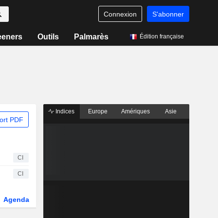
Connexion
S'abonner
eeners
Outils
Palmarès
Édition française
Indices
Europe
Amériques
Asie
ort PDF
CI
CI
Agenda
Secteur