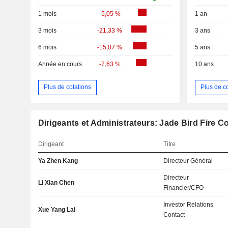
1 mois
-5,05 %
1 an
3 mois
-21,33 %
3 ans
6 mois
-15,07 %
5 ans
Année en cours
-7,63 %
10 ans
Plus de cotations
Plus de c
Dirigeants et Administrateurs: Jade Bird Fire Co.
Dirigeant
Titre
Ya Zhen Kang
Directeur Général
Directeur
Li Xian Chen
Financier/CFO
Investor Relations
Xue Yang Lai
Contact