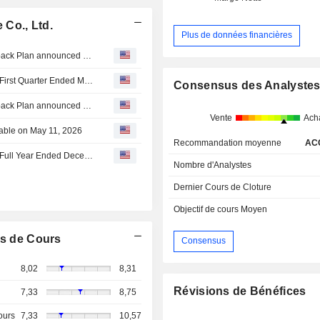
 Co., Ltd.
Plus de données financières
Tranche Update on Jade Bird Fire Co., Ltd.'s Equity Buyback Plan announced on March 15, 2026.
Jade Bird Fire Co., Ltd. Reports Earnings Results for the First Quarter Ended March 31, 2026
Consensus des Analyste
Tranche Update on Jade Bird Fire Co., Ltd.'s Equity Buyback Plan announced on March 15, 2026.
Vente
Ach
yable on May 11, 2026
Recommandation moyenne
AC
Jade Bird Fire Co., Ltd. Reports Earnings Results for the Full Year Ended December 31, 2025
Nombre d'Analystes
Dernier Cours de Cloture
Objectif de cours Moyen
s de Cours
Consensus
8,02
8,31
Révisions de Bénéfices
7,33
8,75
ours
7,33
10,57