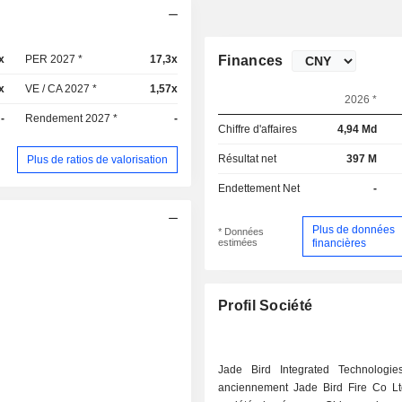
x
PER 2027 *
17,3x
Finances
x
VE / CA 2027 *
1,57x
2026 *
-
Rendement 2027 *
-
Chiffre d'affaires
4,94 Md
Résultat net
397 M
Plus de ratios de valorisation
Endettement Net
-
Plus de données
* Données
estimées
financières
Profil Société
Jade Bird Integrated Technologi
anciennement Jade Bird Fire Co Lt