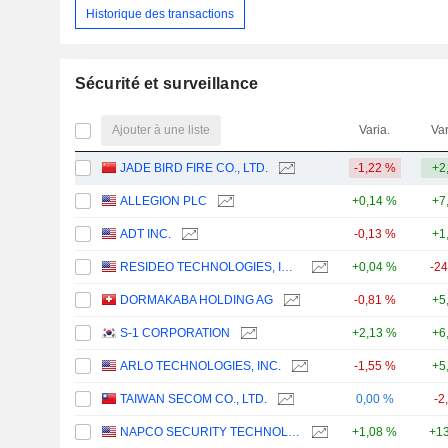
Historique des transactions
Sécurité et surveillance
Ajouter à une liste
Varia.
Var
JADE BIRD FIRE CO., LTD.
-1,22 %
+2
ALLEGION PLC
+0,14 %
+7
ADT INC.
-0,13 %
+1
RESIDEO TECHNOLOGIES, INC.
+0,04 %
-2
DORMAKABA HOLDING AG
-0,81 %
+5
S-1 CORPORATION
+2,13 %
+6
ARLO TECHNOLOGIES, INC.
-1,55 %
+5
TAIWAN SECOM CO., LTD.
0,00 %
-2
NAPCO SECURITY TECHNOLOGIES, INC.
+1,08 %
+13