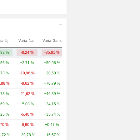
ia. 5j.
Varia. 1an
Varia. 3ans
Capi.($)
,93 %
-8,24 %
-35,81 %
1,28 Md
,56 %
+2,71 %
+50,96 %
14,35 Md
,73 %
-10,96 %
+20,50 %
5,53 Md
4,88 %
-8,62 %
+70,79 %
3,95 Md
,73 %
-21,62 %
+46,39 %
3,14 Md
,69 %
+5,08 %
+34,15 %
1,78 Md
,25 %
-5,40 %
+35,74 %
1,68 Md
,70 %
-6,90 %
+0,47 %
1,49 Md
,72 %
+39,78 %
+16,57 %
1,46 Md