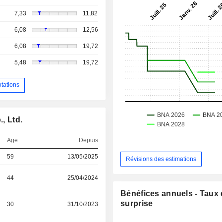
7,33
11,82
6,08
12,56
6,08
19,72
5,48
19,72
otations
, Ltd.
Age
Depuis
59
13/05/2025
Révisions des estimations
44
25/04/2024
Bénéfices annuels - Taux
surprise
30
31/10/2023