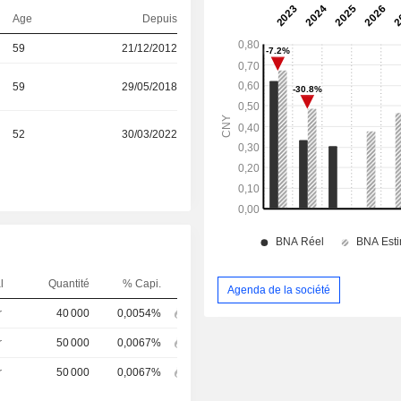
Age
Depuis
59
21/12/2012
59
29/05/2018
52
30/03/2022
l
Quantité
% Capi.
Agenda de la société
r
40 000
0,0054%
r
50 000
0,0067%
r
50 000
0,0067%