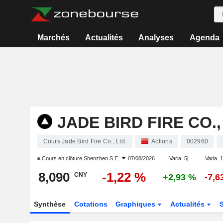
Marchés
Actualités
Analyses
Agenda
JADE BIRD FIRE CO.,
Cours Jade Bird Fire Co., Ltd.
Actions
002960
Cours en clôture
Shenzhen S.E.
07/08/2026
Varia. 5j.
Varia. 1
8,090
-1,22 %
CNY
+2,93 %
-7,6
Synthèse
Cotations
Graphiques
Actualités