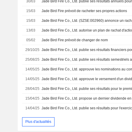
30/03
15/03
Jade Bird Fire prévoit de racheter ses propres actions
15/03
13/03
Jade Bird Fire Co., Ltd. autorise un plan de rachat d'acti
05/02
Jade Bird Fire prévoit de changer de nom
29/10/25
25/08/25
Jade Bird Fire Co., Ltd. publie ses résultats semestriels 
14/05/25
Jade Bird Fire Co., Ltd. approuve les nominations au con
14/05/25
28/04/25
15/04/25
14/04/25
Plus d'actualités