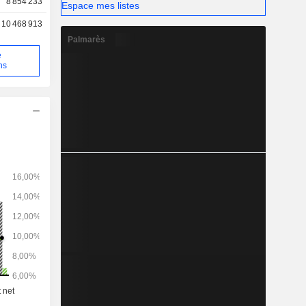
8 854 233
Espace mes listes
10 468 913
Palmarès
e
ns