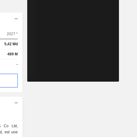
2027 *
5,42 Md
489 M
-
es Co Ltd,
d, est une