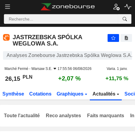
JASTRZEBSKA SPÓLKA WEGLOWA S.A.
26,15
zł
+2,07 %
JASTRZEBSKA SPÓLKA
WEGLOWA S.A.
Analyses Zonebourse Jastrzebska Spólka Weglowa S.A.
Marché Fermé -
Warsaw S.E.
17:55:56 06/08/2026
Varia. 1 janv.
PLN
+2,07 %
26,15
+11,75 %
Synthèse
Cotations
Graphiques
Actualités
Soci
Toute l'actualité
Reco analystes
Faits marquants
In