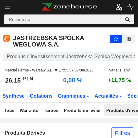
JASTRZEBSKA SPÓLKA WEGLOWA S.A.
26,15
zł
0,00 %
JASTRZEBSKA SPÓLKA
WEGLOWA S.A.
Produits d'investissement Jastrzebska Spólka Weglowa S
Marché Fermé -
Warsaw S.E.
17:55:57 07/08/2026
Varia. 1 janv.
PLN
0,00 %
26,15
+11,75 %
Synthèse
Cotations
Graphiques
Actualités
Soci
Tous
Warrants
Turbos
Produits de levier
Produits d'inv
Filtres
Produits Dérivés