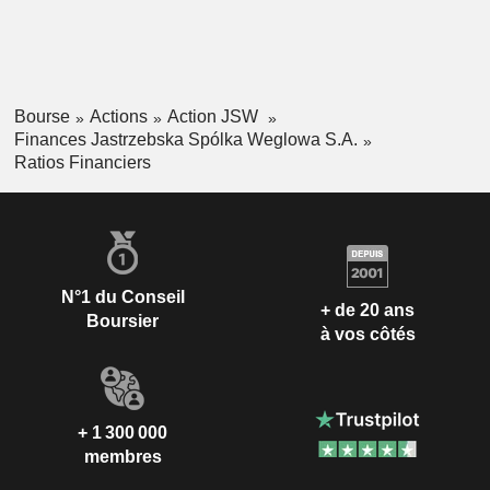
Bourse
Actions
Action JSW
Finances Jastrzebska Spólka Weglowa S.A.
Ratios Financiers
N°1 du Conseil
+ de 20 ans
Boursier
à vos côtés
+ 1 300 000
membres