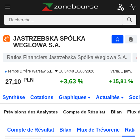
JASTRZEBSKA SPÓLKA WEGLOWA S.A.
27,10
zł
+3,63 %
JASTRZEBSKA SPÓLKA
WEGLOWA S.A.
Ratios Financiers Jastrzebska Spólka Weglowa S.A.
Temps Différé
Warsaw S.E.
10:34:40 10/08/2026
Varia. 1 janv.
PLN
+3,63 %
27,10
+15,81 %
Synthèse
Cotations
Graphiques
Actualités
Soci
Prévisions des Analystes
Compte de Résultat
Bilan
Flux d
Compte de Résultat
Bilan
Flux de Trésorerie
Ratios