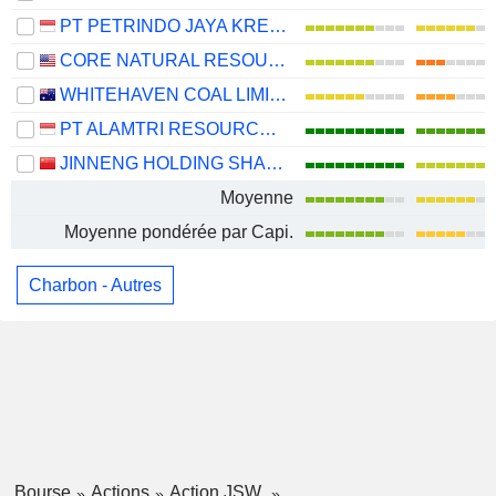
PT PETRINDO JAYA KREASI TBK
CORE NATURAL RESOURCES, INC.
WHITEHAVEN COAL LIMITED
PT ALAMTRI RESOURCES INDONESIA TBK
JINNENG HOLDING SHANXI COAL INDUSTRY CO.,LTD.
Moyenne
Moyenne pondérée par Capi.
Charbon - Autres
Bourse
Actions
Action JSW