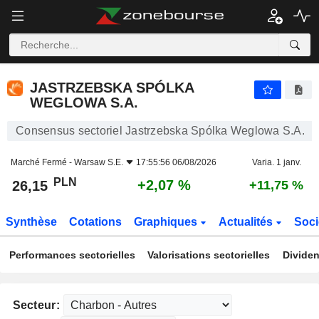
JASTRZEBSKA SPÓLKA WEGLOWA S.A.
26,15
zł
+2,07 %
JASTRZEBSKA SPÓLKA
WEGLOWA S.A.
Consensus sectoriel Jastrzebska Spólka Weglowa S.A.
Marché Fermé -
Warsaw S.E.
17:55:56 06/08/2026
Varia. 1 janv.
PLN
+2,07 %
26,15
+11,75 %
Synthèse
Cotations
Graphiques
Actualités
Soci
Performances sectorielles
Valorisations sectorielles
Dividen
Secteur: