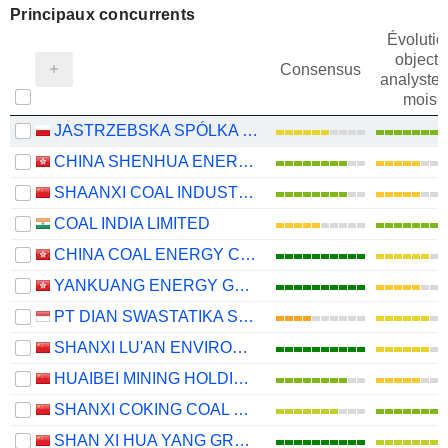
Principaux concurrents
Évolutio
objectif
Consensus
analystes
mois
JASTRZEBSKA SPÓLKA WEGLOWA S.A.
CHINA SHENHUA ENERGY COMPANY LIMITED
SHAANXI COAL INDUSTRY COMPANY LIMITED
COAL INDIA LIMITED
CHINA COAL ENERGY COMPANY LIMITED
YANKUANG ENERGY GROUP COMPANY LIMITED
PT DIAN SWASTATIKA SENTOSA TBK
SHANXI LU'AN ENVIRONMENTAL ENERGY DEVELOPMENT CO., LTD.
HUAIBEI MINING HOLDINGS CO.,LTD.
SHANXI COKING COAL ENERGY GROUP CO., LTD.
SHAN XI HUA YANG GROUP NEW ENERGY CO.,LTD.