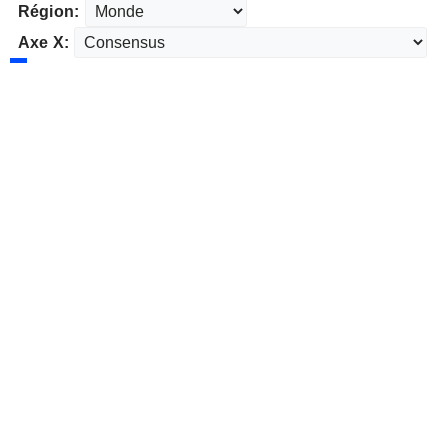
Région:
Axe X: