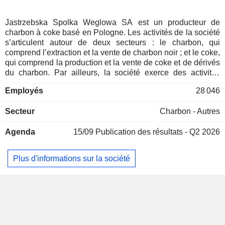
Jastrzebska Spolka Weglowa SA est un producteur de
charbon à coke basé en Pologne. Les activités de la société
s’articulent autour de deux secteurs : le charbon, qui
comprend l’extraction et la vente de charbon noir ; et le coke,
qui comprend la production et la vente de coke et de dérivés
du charbon. Par ailleurs, la société exerce des activités
d’extraction de gaz naturel ainsi que de production, de
Employés
28 046
transport et de distribution d’électricité. Les produits de la
société sont vendus sur le marché intérieur ainsi qu’en
Secteur
Charbon - Autres
Allemagne, en Autriche, en République tchèque, en
Slovaquie, en Roumanie et en Hongrie, entre autres. La
Agenda
15/09
Publication des résultats - Q2 2026
société exploite cinq mines : Borynia-Zofiowka, Budryk, Jas-
Mos, Krupinski et Pniowek.
Plus d'informations sur la société