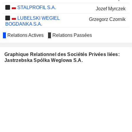
STALPROFIL S.A.
Jozef Myrczek
LUBELSKI WEGIEL
Grzegorz Czornik
BOGDANKA S.A.
IZOSTAL S.A.
Jozef Myrczek
Relations Actives
Relations Passées
FABRYKI SPRZETU I
Stanislaw Prusek
NARZEDZI GÓRNICZYCH GRUPA
Graphique Relationnel des Sociétés Privées liées:
KAPITALOWA FASING S.A.
Jastrzebska Spólka Weglowa S.A.
TAURON POLSKA ENERGIA
Lukasz Czopik
S.A.
PATENTUS S.A.
Tomasz Duda
SKARBIEC HOLDING
Stanislaw Mateusz Kluza
S.A.
BNP PARIBAS BANK POLSKA
Mariusz Warych
S.A.