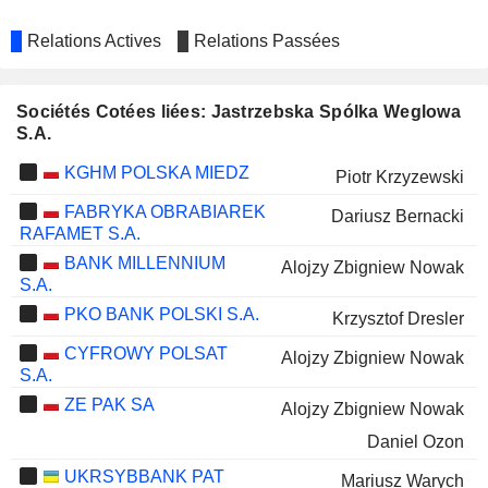
Relations Actives
Relations Passées
Sociétés Cotées liées: Jastrzebska Spólka Weglowa
S.A.
KGHM POLSKA MIEDZ
Piotr Krzyzewski
FABRYKA OBRABIAREK
Dariusz Bernacki
RAFAMET S.A.
BANK MILLENNIUM
Alojzy Zbigniew Nowak
S.A.
PKO BANK POLSKI S.A.
Krzysztof Dresler
CYFROWY POLSAT
Alojzy Zbigniew Nowak
S.A.
ZE PAK SA
Alojzy Zbigniew Nowak
Daniel Ozon
UKRSYBBANK PAT
Mariusz Warych