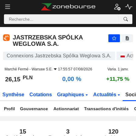
JASTRZEBSKA SPÓLKA WEGLOWA S.A.
26,15
zł
0,00 %
JASTRZEBSKA SPÓLKA
WEGLOWA S.A.
Connexions Jastrzebska Spólka Weglowa S.A.
Acti
Marché Fermé -
Warsaw S.E.
17:55:57 07/08/2026
Varia. 1 janv.
PLN
0,00 %
26,15
+11,75 %
Synthèse
Cotations
Graphiques
Actualités
Soci
Profil
Gouvernance
Actionnariat
Transactions d'initiés
15
3
120