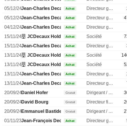
05/12/24
Jean-Charles Decaux
Directeur general
Achat
05/12/24
Jean-Charles Decaux
Directeur general
4
Achat
04/12/24
Jean-Charles Decaux
Directeur general
Achat
15/11/24
JCDecaux Holding SAS
Société
7
Achat
15/11/24
Jean-Charles Decaux
Directeur general
Achat
13/11/24
JCDecaux Holding SAS
Société
14
Achat
13/11/24
JCDecaux Holding SAS
Société
5
Achat
13/11/24
Jean-Charles Decaux
Directeur general
Achat
13/11/24
Jean-Charles Decaux
Directeur general
Achat
20/09/24
Daniel Hofer
Dirigeant / cadre principal
3
Gratuit
20/09/24
David Bourg
Directeur financier
2
Gratuit
20/09/24
Emmanuel Bastide
Dirigeant / cadre principal
2
Gratuit
01/11/23
Jean-François Decaux
Directeur general
Achat