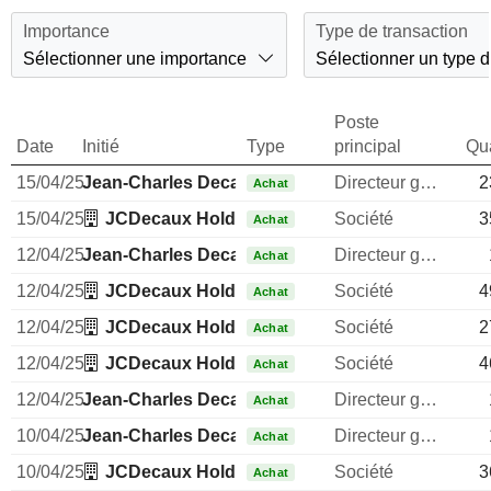
Importance
Type de transaction
Sélectionner une importance
Sélectionner un type d
Poste
Date
Initié
Type
principal
Qua
15/04/25
Jean-Charles Decaux
Directeur general
2
Achat
15/04/25
JCDecaux Holding SAS
Société
3
Achat
12/04/25
Jean-Charles Decaux
Directeur general
Achat
12/04/25
JCDecaux Holding SAS
Société
4
Achat
12/04/25
JCDecaux Holding SAS
Société
2
Achat
12/04/25
JCDecaux Holding SAS
Société
4
Achat
12/04/25
Jean-Charles Decaux
Directeur general
Achat
10/04/25
Jean-Charles Decaux
Directeur general
Achat
10/04/25
JCDecaux Holding SAS
Société
3
Achat