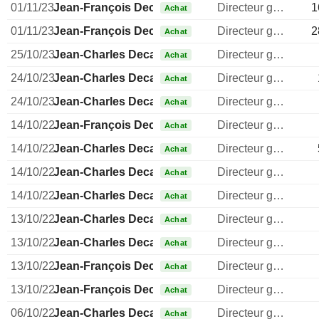
01/11/23
Jean-François Decaux
Directeur general
1
Achat
01/11/23
Jean-François Decaux
Directeur general
2
Achat
25/10/23
Jean-Charles Decaux
Directeur general
Achat
24/10/23
Jean-Charles Decaux
Directeur general
Achat
24/10/23
Jean-Charles Decaux
Directeur general
Achat
14/10/22
Jean-François Decaux
Directeur general
Achat
14/10/22
Jean-Charles Decaux
Directeur general
Achat
14/10/22
Jean-Charles Decaux
Directeur general
Achat
14/10/22
Jean-Charles Decaux
Directeur general
Achat
13/10/22
Jean-Charles Decaux
Directeur general
Achat
13/10/22
Jean-Charles Decaux
Directeur general
Achat
13/10/22
Jean-François Decaux
Directeur general
Achat
13/10/22
Jean-François Decaux
Directeur general
Achat
06/10/22
Jean-Charles Decaux
Directeur general
Achat