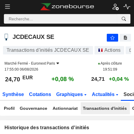
JCDECAUX SE
JCDECAUX SE
Transactions d'initiés JCDECAUX SE
Actions
D
Marché Fermé -
Euronext Paris
Après clôture
17:55:00 06/08/2026
19:51:09
EUR
+0,08 %
24,70
24,71
+0,04 %
Synthèse
Cotations
Graphiques
Actualités
Soci
Profil
Gouvernance
Actionnariat
Transactions d'initiés
Historique des transactions d'initiés