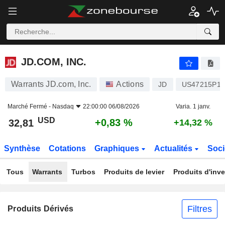
JD.COM, INC.
32,81
$
+0,83 %
JD.COM, INC.
Warrants JD.com, Inc.
Actions
JD
US47215P10
Marché Fermé -
Nasdaq
22:00:00 06/08/2026
Varia. 1 janv.
USD
+0,83 %
32,81
+14,32 %
Synthèse
Cotations
Graphiques
Actualités
Soci
Tous
Warrants
Turbos
Produits de levier
Produits d'inv
Filtres
Produits Dérivés