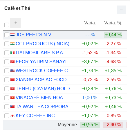
Café et Thé
Varia.
Varia. 5j.
JDE PEET'S N.V.
-.--%
+0,44 %
CCL PRODUCTS (INDIA) LIMITED
+0,02 %
-2,27 %
+
ITALMOBILIARE S.P.A.
-1,52 %
-1,34 %
EFOR YATIRIM SANAYI TICARET ANONIM SIRKETI
+3,67 %
-4,68 %
-
WESTROCK COFFEE COMPANY
+1,73 %
+1,35 %
+
XIANGPIAOPIAO FOOD CO.,LTD
-0,72 %
-2,55 %
-
TENFU (CAYMAN) HOLDINGS COMPANY LIMITED
+0,38 %
+0,76 %
-
VINACAFÉ BIEN HOA
0,00 %
+0,73 %
TAIWAN TEA CORPORATION
+0,92 %
+0,46 %
-
KEY COFFEE INC.
+1,07 %
-0,85 %
Moyenne
+0,55 %
-2,40 %