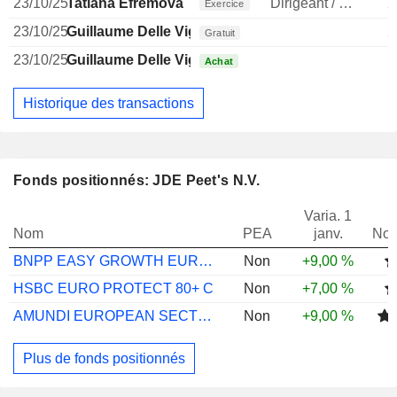
23/10/25
Tatiana Efremova
Dirigeant / cadre principal
2
Exercice
23/10/25
Guillaume Delle Vigne
2
Gratuit
23/10/25
Guillaume Delle Vigne
Achat
Historique des transactions
Fonds positionnés: JDE Peet's N.V.
Varia. 1
Nom
PEA
janv.
Not
BNPP EASY GROWTH EUROPE TRACK CL EURCAP
Non
+9,00 %
HSBC EURO PROTECT 80+ C
Non
+7,00 %
AMUNDI EUROPEAN SECTOR ROTATION FD P C/D
Non
+9,00 %
Plus de fonds positionnés