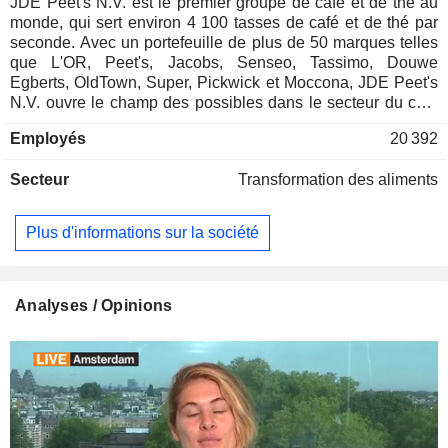
JDE Peet's N.V. est le premier groupe de café et de thé au
monde, qui sert environ 4 100 tasses de café et de thé par
seconde. Avec un portefeuille de plus de 50 marques telles
que L'OR, Peet's, Jacobs, Senseo, Tassimo, Douwe
Egberts, OldTown, Super, Pickwick et Moccona, JDE Peet's
N.V. ouvre le champ des possibles dans le secteur du café
et du thé dans plus de 100 pays.
Employés
20 392
Secteur
Transformation des aliments
Plus d'informations sur la société
Analyses / Opinions