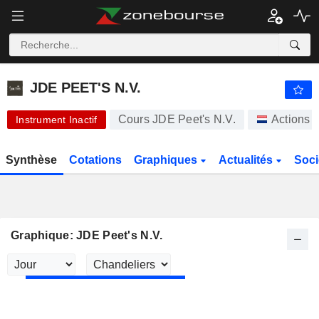
-.-
JDE PEET'S N.V.
31,84
€
-
%
JDE PEET'S N.V.
Cours JDE Peet's N.V.
Actions
Instrument Inactif
Synthèse
Cotations
Graphiques
Actualités
Soci
Graphique: JDE Peet's N.V.