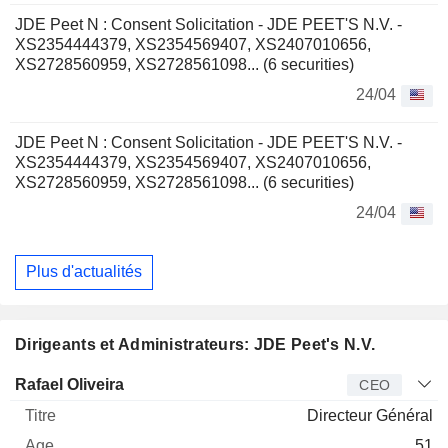
JDE Peet N : Consent Solicitation - JDE PEET'S N.V. -
XS2354444379, XS2354569407, XS2407010656,
XS2728560959, XS2728561098... (6 securities)
24/04
JDE Peet N : Consent Solicitation - JDE PEET'S N.V. -
XS2354444379, XS2354569407, XS2407010656,
XS2728560959, XS2728561098... (6 securities)
24/04
Plus d'actualités
Dirigeants et Administrateurs: JDE Peet's N.V.
Dirigeant
Titre
Age
Depuis
Rafael Oliveira
CEO
Directeur Général
51