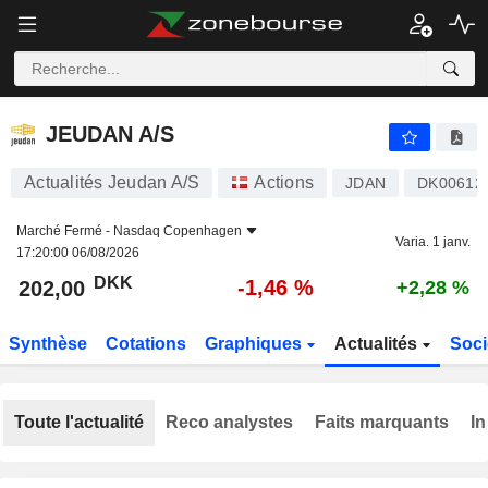
JEUDAN A/S
202,00
kr
-1,46 %
JEUDAN A/S
Actualités Jeudan A/S
Actions
JDAN
DK00612
Marché Fermé -
Nasdaq Copenhagen
Varia. 1 janv.
17:20:00 06/08/2026
DKK
-1,46 %
202,00
+2,28 %
Synthèse
Cotations
Graphiques
Actualités
Soci
Toute l'actualité
Reco analystes
Faits marquants
In