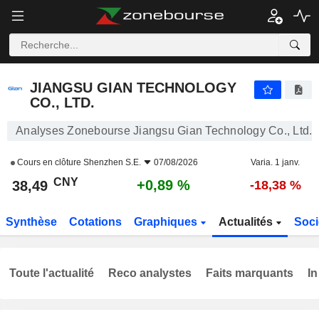
JIANGSU GIAN TECHNOLOGY CO., LTD.
38,49
¥
+0,89 %
JIANGSU GIAN TECHNOLOGY
CO., LTD.
Analyses Zonebourse Jiangsu Gian Technology Co., Ltd.
Cours en clôture
Shenzhen S.E.
07/08/2026
Varia. 1 janv.
CNY
+0,89 %
38,49
-18,38 %
Synthèse
Cotations
Graphiques
Actualités
Soci
Toute l'actualité
Reco analystes
Faits marquants
In