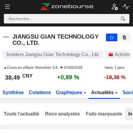
JIANGSU GIAN TECHNOLOGY CO., LTD.
38,49
¥
+0,89 %
JIANGSU GIAN TECHNOLOGY
CO., LTD.
Insiders Jiangsu Gian Technology Co., Ltd.
Actions
Cours en clôture
Shenzhen S.E.
07/08/2026
Varia. 1 janv.
CNY
+0,89 %
38,49
-18,38 %
Synthèse
Cotations
Graphiques
Actualités
Soci
Toute l'actualité
Reco analystes
Faits marquants
In