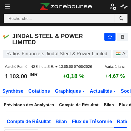
JINDAL STEEL & POWER LIMITED
1 103,00
₹
+0,18 %
JINDAL STEEL & POWER
LIMITED
Ratios Financiers Jindal Steel & Power Limited
Act
Marché Fermé -
NSE India S.E.
13:05:08 07/08/2026
Varia. 1 janv.
INR
+0,18 %
1 103,00
+4,67 %
Synthèse
Cotations
Graphiques
Actualités
Soci
Prévisions des Analystes
Compte de Résultat
Bilan
Flux d
Compte de Résultat
Bilan
Flux de Trésorerie
Ratios