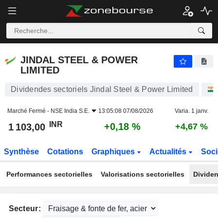
JINDAL STEEL & POWER LIMITED
1 103,00
₹
+0,18 %
JINDAL STEEL & POWER
LIMITED
Dividendes sectoriels Jindal Steel & Power Limited
Marché Fermé -
NSE India S.E.
13:05:08 07/08/2026
Varia. 1 janv.
INR
+0,18 %
1 103,00
+4,67 %
Synthèse
Cotations
Graphiques
Actualités
Soci
Performances sectorielles
Valorisations sectorielles
Dividen
Secteur: