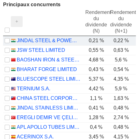
Principaux concurrents
Rendement
Rendement
du
du
dividende
dividende
(N)
(N+1)
JINDAL STEEL & POWER LIMITED
0,21 %
0,22 %
JSW STEEL LIMITED
0,55 %
0,63 %
BAOSHAN IRON & STEEL CO., LTD.
4,68 %
5,6 %
BHARAT FORGE LIMITED
0,43 %
0,54 %
BLUESCOPE STEEL LIMITED
5,37 %
4,35 %
TERNIUM S.A.
4,42 %
5,9 %
CHINA STEEL CORPORATION
1,1 %
1,63 %
JINDAL STAINLESS LIMITED
0,41 %
0,48 %
EREGLI DEMIR VE ÇELIK FABRIKALARI T.A.S.
1,28 %
2,74 %
APL APOLLO TUBES LIMITED
0,4 %
0,48 %
ACERINOX S.A.
3,45 %
4,15 %