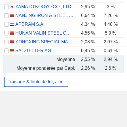
YAMATO KOGYO CO., LTD.
2,95 %
3 %
NANJING IRON & STEEL CO., LTD.
6,64 %
7,26 %
APERAM S.A.
4,34 %
4,48 %
HUNAN VALIN STEEL CO., LTD.
4,56 %
5,9 %
YONGXING SPECIAL MATERIALS TECHNOLOGY CO.,LTD
2,08 %
2,07 %
SALZGITTER AG
0,45 %
0,61 %
Moyenne
2,55 %
2,94 %
Moyenne pondérée par Capi.
2,26 %
2,6 %
Fraisage & fonte de fer, acier