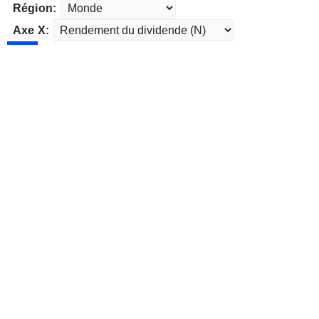
Région:
Axe X: