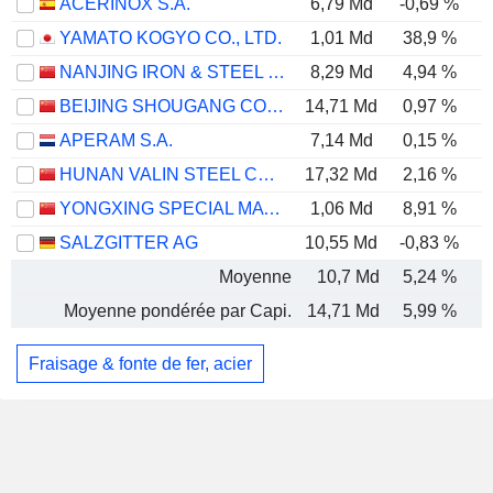
ACERINOX S.A.
6,79 Md
-0,69 %
YAMATO KOGYO CO., LTD.
1,01 Md
38,9 %
NANJING IRON & STEEL CO., LTD.
8,29 Md
4,94 %
BEIJING SHOUGANG CO., LTD.
14,71 Md
0,97 %
APERAM S.A.
7,14 Md
0,15 %
HUNAN VALIN STEEL CO., LTD.
17,32 Md
2,16 %
YONGXING SPECIAL MATERIALS TECHNOLOGY CO.,LTD
1,06 Md
8,91 %
SALZGITTER AG
10,55 Md
-0,83 %
Moyenne
10,7 Md
5,24 %
Moyenne pondérée par Capi.
14,71 Md
5,99 %
Fraisage & fonte de fer, acier