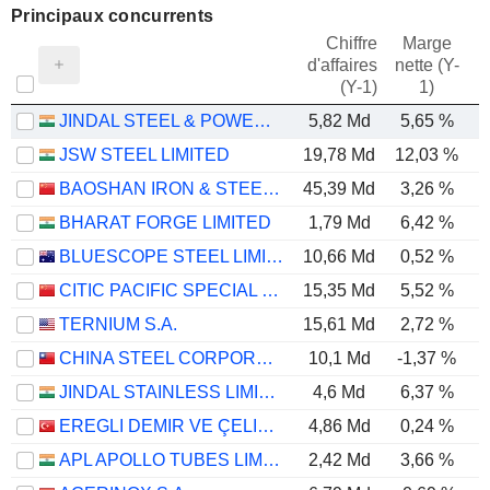
Principaux concurrents
Chiffre
Marge
d'affaires
nette (Y-
E
(Y-1)
1)
JINDAL STEEL & POWER LIMITED
5,82 Md
5,65 %
JSW STEEL LIMITED
19,78 Md
12,03 %
BAOSHAN IRON & STEEL CO., LTD.
45,39 Md
3,26 %
BHARAT FORGE LIMITED
1,79 Md
6,42 %
BLUESCOPE STEEL LIMITED
10,66 Md
0,52 %
CITIC PACIFIC SPECIAL STEEL GROUP CO., LTD
15,35 Md
5,52 %
TERNIUM S.A.
15,61 Md
2,72 %
CHINA STEEL CORPORATION
10,1 Md
-1,37 %
JINDAL STAINLESS LIMITED
4,6 Md
6,37 %
EREGLI DEMIR VE ÇELIK FABRIKALARI T.A.S.
4,86 Md
0,24 %
APL APOLLO TUBES LIMITED
2,42 Md
3,66 %