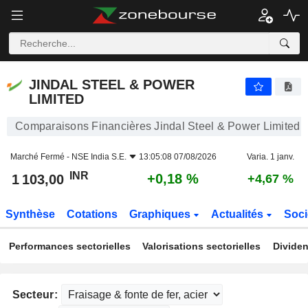
JINDAL STEEL & POWER LIMITED
1 103,00
₹
+0,18 %
JINDAL STEEL & POWER
LIMITED
Comparaisons Financières Jindal Steel & Power Limited
Marché Fermé -
NSE India S.E.
13:05:08 07/08/2026
Varia. 1 janv.
INR
+0,18 %
1 103,00
+4,67 %
Synthèse
Cotations
Graphiques
Actualités
Soci
Performances sectorielles
Valorisations sectorielles
Dividen
Secteur: