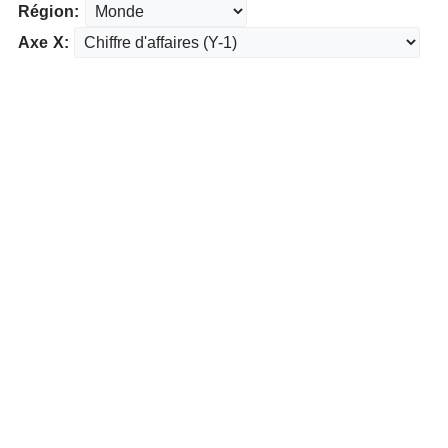
Région:
Axe X: