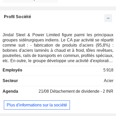
Profil Société
Jindal Steel & Power Limited figure parmi les principaux
groupes sidérurgiques indiens. Le CA par activité se répartit
comme suit : - fabrication de produits d'aciers (95,8%) :
bobines d'aciers laminés à chaud et à froid, tôles revêtues,
poutrelles, rails de transports en commun, profilés spéciaux,
etc. En outre, le groupe développe une activité d'exploration
de gisements miniers (notamment de fer) ; - production
Employés
5 918
d'électricité (1,6%) ; - autres (2,6%) : notamment exploration
et production de pétrole et de gaz. 70,1% du CA est réalisé
Secteur
Acier
en Inde.
Agenda
21/08
Détachement de dividende - 2 INR
Plus d'informations sur la société