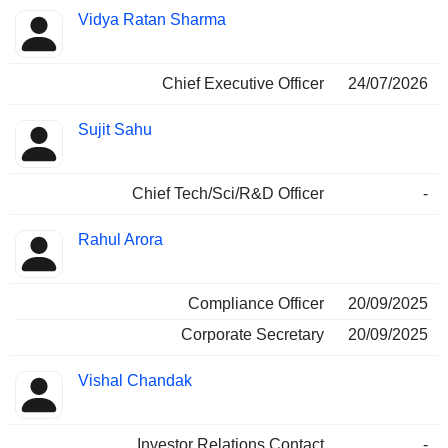
Fonctions
Vidya Ratan Sharma
Dirigeant
occupées
Chief Executive Officer
24/07/2026
Sujit Sahu
Chief Tech/Sci/R&D Officer
-
Rahul Arora
Compliance Officer
20/09/2025
Corporate Secretary
20/09/2025
Vishal Chandak
Investor Relations Contact
-