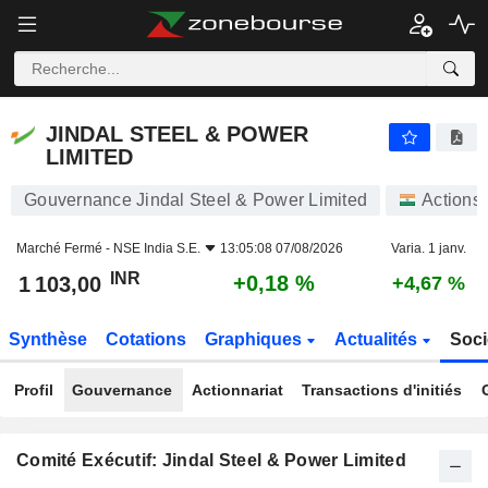
JINDAL STEEL & POWER LIMITED
1 103,00
₹
+0,18 %
JINDAL STEEL & POWER
LIMITED
Gouvernance Jindal Steel & Power Limited
Actions
Marché Fermé -
NSE India S.E.
13:05:08 07/08/2026
Varia. 1 janv.
INR
+0,18 %
1 103,00
+4,67 %
Synthèse
Cotations
Graphiques
Actualités
Soci
Profil
Gouvernance
Actionnariat
Transactions d'initiés
Comité Exécutif: Jindal Steel & Power Limited