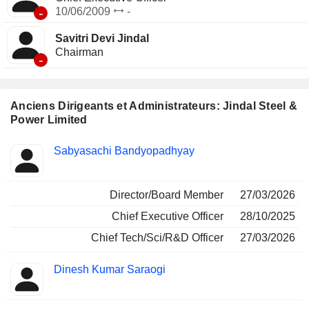
-
10/06/2009
-
Savitri Devi Jindal
Chairman
-
Anciens Dirigeants et Administrateurs: Jindal Steel &
Power Limited
Fonctions
Sabyasachi Bandyopadhyay
Insider
occupées
Director/Board Member
27/03/2026
Chief Executive Officer
28/10/2025
Chief Tech/Sci/R&D Officer
27/03/2026
Dinesh Kumar Saraogi