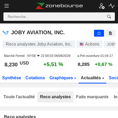
JOBY AVIATION, INC.
8,230
$
+5,51 %
JOBY AVIATION, INC.
Reco analystes Joby Aviation, Inc.
Actions
JOBY
Marché Fermé -
NYSE
22:00:03 06/08/2026
Pré-ouverture
01:04:17
USD
+5,51 %
8,230
8,285
+0,67 %
Synthèse
Cotations
Graphiques
Actualités
Soci
Toute l'actualité
Reco analystes
Faits marquants
In
Reco analystes