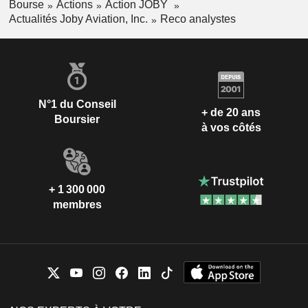
Bourse
Actions
Action JOBY
Actualités Joby Aviation, Inc.
Reco analystes
N°1 du Conseil
+ de 20 ans
Boursier
à vos côtés
+ 1 300 000
membres