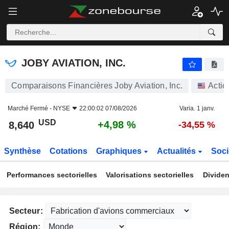
JOBY AVIATION, INC.
8,640
$
+4,98 %
JOBY AVIATION, INC.
Comparaisons Financières Joby Aviation, Inc.
Actio
Marché Fermé -
NYSE
22:00:02 07/08/2026
Varia. 1 janv.
USD
+4,98 %
8,640
-34,55 %
Synthèse
Cotations
Graphiques
Actualités
Soci
Performances sectorielles
Valorisations sectorielles
Dividen
Secteur:
Région: