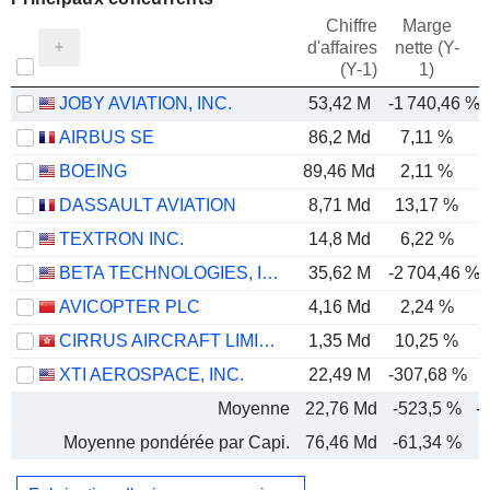
Chiffre
Marge
d'affaires
nette (Y-
E
(Y-1)
1)
JOBY AVIATION, INC.
53,42 M
-1 740,46 %
-
AIRBUS SE
86,2 Md
7,11 %
BOEING
89,46 Md
2,11 %
DASSAULT AVIATION
8,71 Md
13,17 %
TEXTRON INC.
14,8 Md
6,22 %
BETA TECHNOLOGIES, INC.
35,62 M
-2 704,46 %
-
AVICOPTER PLC
4,16 Md
2,24 %
CIRRUS AIRCRAFT LIMITED
1,35 Md
10,25 %
XTI AEROSPACE, INC.
22,49 M
-307,68 %
-
Moyenne
22,76 Md
-523,5 %
-
Moyenne pondérée par Capi.
76,46 Md
-61,34 %
-