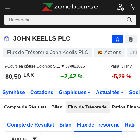
JOHN KEELLS PLC
80,50
₨
+2,42 %
JOHN KEELLS PLC
Flux de Trésorerie John Keells PLC
Actions
JKL
Cours en clôture
Colombo S.E.
07/08/2026
Varia. 1 janv.
LKR
+2,42 %
80,50
-5,29 %
Synthèse
Cotations
Graphiques
Actualités
Soci
Compte de Résultat
Bilan
Flux de Trésorerie
Ratios Finan
Compte de Résultat
Bilan
Flux de Trésorerie
Ratios
Annuel