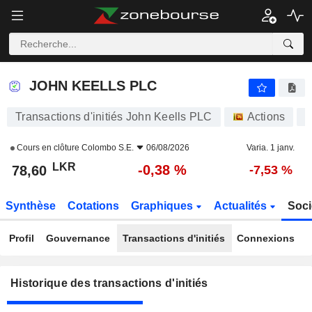
JOHN KEELLS PLC
78,60
₨
-0,38 %
JOHN KEELLS PLC
Transactions d'initiés John Keells PLC
Actions
J
Cours en clôture
Colombo S.E.
06/08/2026
Varia. 1 janv.
LKR
-0,38 %
78,60
-7,53 %
Synthèse
Cotations
Graphiques
Actualités
Soci
Profil
Gouvernance
Transactions d'initiés
Connexions
Historique des transactions d'initiés