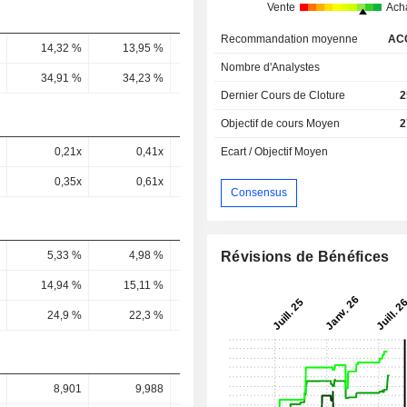
Vente
Ach
Recommandation moyenne
AC
14,32 %
13,95 %
13,82 %
14,12 %
15,17 
Nombre d'Analystes
34,91 %
34,23 %
31,68 %
33,43 %
33,25 
Dernier Cours de Cloture
2
Objectif de cours Moyen
2
0,21x
0,41x
0,84x
0,52x
0,21
Ecart / Objectif Moyen
0,35x
0,61x
1,41x
0,78x
0,28
Consensus
Révisions de Bénéfices
5,33 %
4,98 %
5,13 %
3,96 %
3,68 
14,94 %
15,11 %
14,53 %
11,06 %
10,68 
24,9 %
22,3 %
24,53 %
16,63 %
14,74 
8,901
9,988
10,1
12,38
13,7