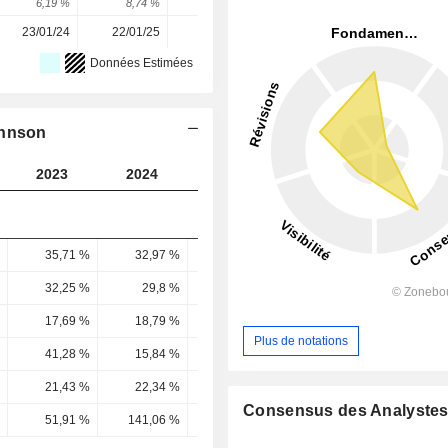
6,19 %
8,74 %
-0,73 %
22,11 %
12,8 %
23/01/24
22/01/25
21/01/26
-
-
Données Estimées
ohnson
2023
2024
2025
2026
2027
35,71 %
32,97 %
35,31 %
35,76 %
34,45 
32,25 %
29,8 %
32,23 %
31,99 %
33,32 
17,69 %
18,79 %
34,59 %
27,39 %
26,26 
Plus de notations
41,28 %
15,84 %
28,46 %
21,72 %
22,49 
21,43 %
22,34 %
20,91 %
23,79 %
24,94 
Consensus des Analyste
51,91 %
141,06 %
73,49 %
109,5 %
110,9 