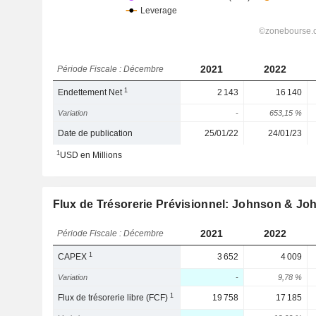
2021
2022
Période Fiscale : Décembre
1
Endettement Net
2 143
16 140
Variation
-
653,15 %
Date de publication
25/01/22
24/01/23
1
USD en Millions
Flux de Trésorerie Prévisionnel: Johnson & J
2021
2022
Période Fiscale : Décembre
1
CAPEX
3 652
4 009
Variation
-
9,78 %
1
Flux de trésorerie libre (FCF)
19 758
17 185