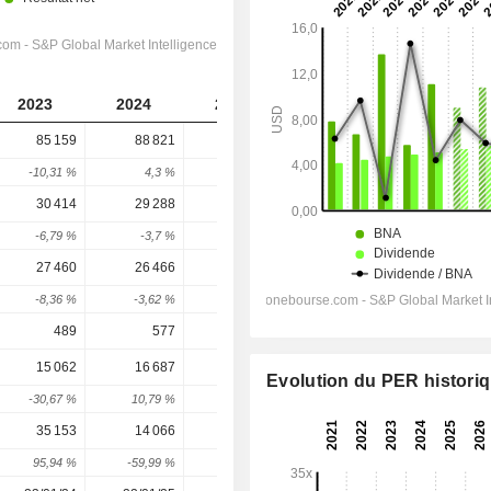
2023
2024
2025
2026
2027
85 159
88 821
94 193
101 121
108 768
-10,31 %
4,3 %
6,05 %
7,36 %
7,56 %
30 414
29 288
33 261
36 160
37 470
-6,79 %
-3,7 %
13,57 %
8,72 %
3,62 %
27 460
26 466
30 358
32 351
36 243
-8,36 %
-3,62 %
14,71 %
6,56 %
12,03 %
489
577
85
-381
-438
15 062
16 687
32 581
27 702
28 558
Evolution du PER histori
-30,67 %
10,79 %
95,25 %
-14,97 %
3,09 %
35 153
14 066
26 804
21 967
24 463
95,94 %
-59,99 %
90,56 %
-18,05 %
11,37 %