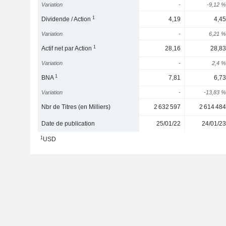
Variation
-
-9,12 %
1
Dividende / Action
4,19
4,45
Variation
-
6,21 %
1
Actif net par Action
28,16
28,83
Variation
-
2,4 %
1
BNA
7,81
6,73
Variation
-
-13,83 %
Nbr de Titres (en Milliers)
2 632 597
2 614 484
Date de publication
25/01/22
24/01/23
1
USD