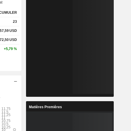
at
CUMULER
%
16,09 %
23
%
32,37 %
57,59
USD
72,50
USD
x
-
+5,79 %
x
-
%
3,36 %
%
9,06 %
%
13,34 %
Matières Premières
4
16,62