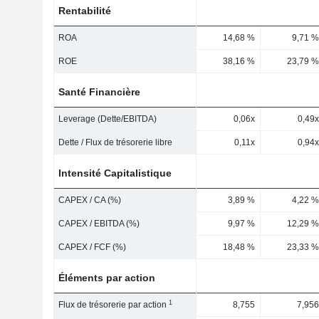
Rentabilité
ROA
14,68 %
9,71 %
ROE
38,16 %
23,79 %
Santé Financière
Leverage (Dette/EBITDA)
0,06x
0,49x
Dette / Flux de trésorerie libre
0,11x
0,94x
Intensité Capitalistique
CAPEX / CA (%)
3,89 %
4,22 %
CAPEX / EBITDA (%)
9,97 %
12,29 %
CAPEX / FCF (%)
18,48 %
23,33 %
Éléments par action
1
Flux de trésorerie par action
8,755
7,956