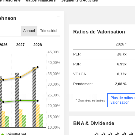
e Trésorerie
Ratios Financiers
Segments d'Activités
Johnson
Annuel
Trimestriel
Ratios de Valorisation
2026 *
PER
28,7x
PBR
6,95x
VE / CA
6,33x
Rendement
2,08 %
Plus de ratios 
* Données estimées
valorisation
BNA & Dividende