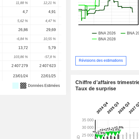
11,88 %
12,21 %
1,09 %
22,65 %
10,94 
4,7
4,91
5,14
5,37
5,62
5,62 %
4,47 %
4,68 %
4,48 %
4,8 
26,86
29,69
33,84
37,05
41,6
-6,84 %
10,55 %
13,96 %
9,48 %
12,49 
13,72
5,79
11,03
8,99
10,7
103,86 %
-57,8 %
90,5 %
-18,5 %
19,91 
Révisions des estimations
2 407 279
2 407 623
2 409 295
2 409 899
2 409 89
23/01/24
22/01/25
21/01/26
-
Chiffre d'affaires trimestrie
Données Estimées
Taux de surprise