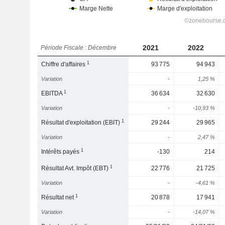
2021
2022
Période Fiscale : Décembre
1
Chiffre d'affaires
93 775
94 943
Variation
-
1,25 %
1
EBITDA
36 634
32 630
Variation
-
-10,93 %
1
Résultat d'exploitation (EBIT)
29 244
29 965
Variation
-
2,47 %
1
Intérêts payés
-130
214
1
Résultat Avt. Impôt (EBT)
22 776
21 725
Variation
-
-4,61 %
1
Résultat net
20 878
17 941
Variation
-
-14,07 %