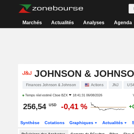
Marchés
Actualités
Analyses
Agenda
JOHNSON & JOHNS
Finances Johnson & Johnson
Actions
JNJ
US4
Temps réel estimé
Cboe BZX
18:41:31 06/08/2026
V
256,54
-0,41 %
USD
+
Synthèse
Cotations
Graphiques
Actualités