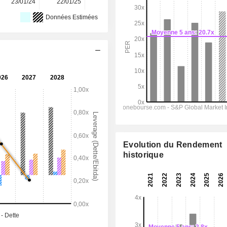
23/01/24
22/01/25
21/01/26
-
-
Données Estimées
Evolution du Rendement
historique