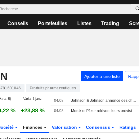
Conseils
Portefeuilles
Listes
Trading
Scr
ON
Ajouter à une liste
Rapp
781601046
Produits pharmaceutiques
aria. 5j.
Varia. 1 janv.
04/08
Johnson & Johnson annonce des changements au sein de sa direction
0,22 %
+23,88 %
04/08
Merck et Pfizer relèvent leurs prévisions de ventes annuelles après des résultats supérieurs aux attentes au deuxième trimestre
Société
Finances
Valorisation
Consensus
Ratings