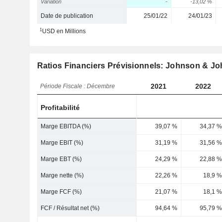
Variation
-
-13,02 %
Date de publication
25/01/22
24/01/23
1
USD en Millions
Ratios Financiers Prévisionnels: Johnson & J
2021
2022
Période Fiscale : Décembre
Profitabilité
Marge EBITDA (%)
39,07 %
34,37 %
Marge EBIT (%)
31,19 %
31,56 %
Marge EBT (%)
24,29 %
22,88 %
Marge nette (%)
22,26 %
18,9 %
Marge FCF (%)
21,07 %
18,1 %
FCF / Résultat net (%)
94,64 %
95,79 %