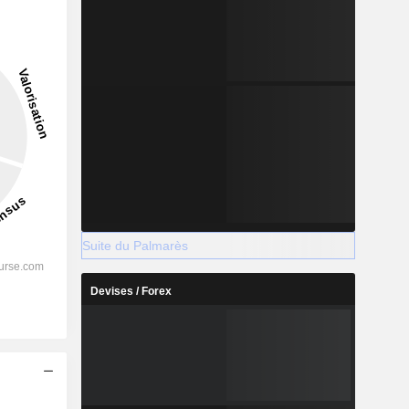
10,5 %
-
2028
%
37,1 %
Suite du Palmarès
%
38,22 %
Devises / Forex
%
26,94 %
%
22,45 %
%
25,21 %
s
%
112,26 %