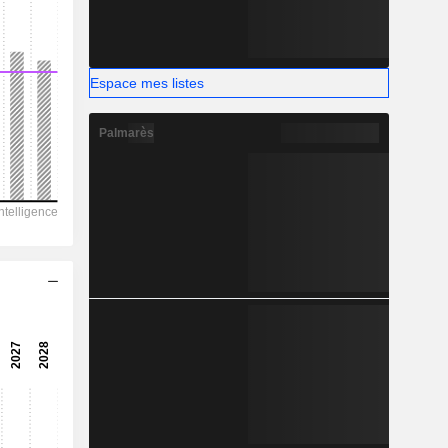
-
Espace mes listes
Palmarès