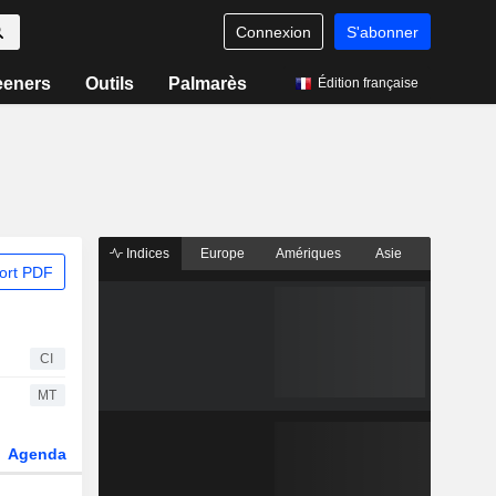
Connexion
S'abonner
eeners
Outils
Palmarès
Édition française
Indices
Europe
Amériques
Asie
ort PDF
CI
MT
Agenda
Secteur
Dérivés
Fonds et ETFs