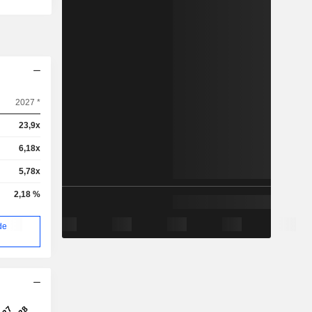
2027 *
23,9x
6,18x
5,78x
2,18 %
de