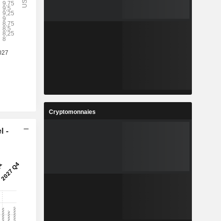
%
20,95 %
8
5,762
%
2,38 %
7
47,37
%
13,68 %
8
11,42
%
5,97 %
9
2 409 899
Cryptomonnaies
-
-
l -