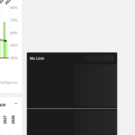
2028
118 944
9,36 %
44 128
Ma Liste
17,77 %
45 465
25,44 %
-281,2
32 045
que
12,21 %
26 708
9,17 %