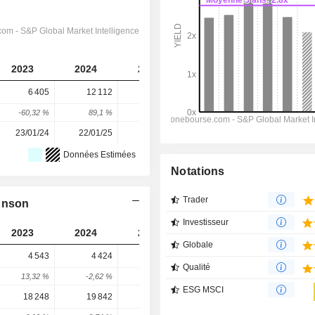
2023
2024
2025
2026
2027
6 405
12 112
27 800
18 852
7 699
-60,32 %
89,1 %
129,52 %
-32,19 %
-59,16 %
23/01/24
22/01/25
21/01/26
-
-
Données Estimées
Notations
Trader
ohnson
Investisseur
2023
2024
2025
2026
2027
Globale
4 543
4 424
4 832
4 000
4 000
Qualité
13,32 %
-2,62 %
9,22 %
-17,22 %
0 %
ESG MSCI
18 248
19 842
19 698
24 053
27 131