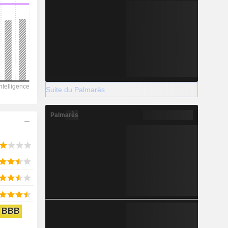
2028
-5 881
-176,39 %
Suite du Palmarès
-
Palmarès
2028
4 000
0 %
BBB
29 981