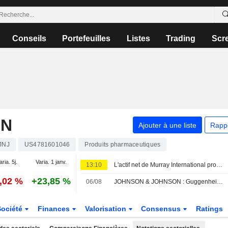
Conseils
Portefeuilles
Listes
Trading
Scr
ON
Ajouter à une liste
Rapp
JNJ
US4781601046
Produits pharmaceutiques
aria. 5j.
Varia. 1 janv.
13:10
L'actif net de Murray International progresse mais la performance reste en deçà de l'indice de référence
0,02 %
+23,85 %
06/08
JOHNSON & JOHNSON : Guggenheim persiste à l'achat
Société
Finances
Valorisation
Consensus
Ratings