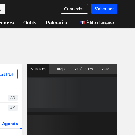
Connexion
S'abonner
eeners
Outils
Palmarès
Édition française
Indices
Europe
Amériques
Asie
ort PDF
AN
ZM
Agenda
Secteur
Dérivés
Fonds et ETFs