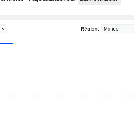
des sectoriels
Comparaisons Financières
Notations sectorielles
Région: