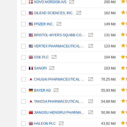
NOVO NORDISK A/S
200 Md
GILEAD SCIENCES, INC.
162 Md
PFIZER INC.
149 Md
BRISTOL-MYERS SQUIBB COMPANY
131 Md
VERTEX PHARMACEUTICALS INCORPORATED
123 Md
GSK PLC
104 Md
SANOFI
103 Md
CHUGAI PHARMACEUTICAL CO., LTD.
70,25 Md
BAYER AG
55,93 Md
TAKEDA PHARMACEUTICAL COMPANY LIMITED
54,68 Md
JIANGSU HENGRUI PHARMACEUTICALS CO.,LTD
50,96 Md
HALEON PLC
43,92 Md