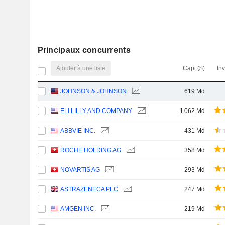
Principaux concurrents
Ajouter à une liste
Capi.($)
In
JOHNSON & JOHNSON
619 Md
ELI LILLY AND COMPANY
1 062 Md
ABBVIE INC.
431 Md
ROCHE HOLDING AG
358 Md
NOVARTIS AG
293 Md
ASTRAZENECA PLC
247 Md
AMGEN INC.
219 Md