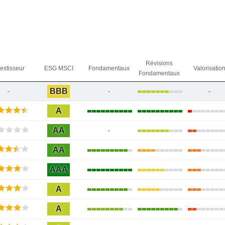
Révisions
vestisseur
ESG MSCI
Fondamentaux
Valorisatio
Fondamentaux
BBB
-
-
-
A
AA
-
AA
AAA
A
A