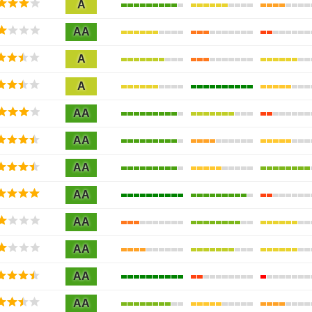
A
AA
A
A
AA
AA
AA
AA
AA
AA
AA
AA