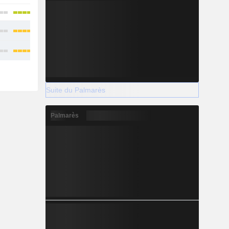
Suite du Palmarès
Palmarès