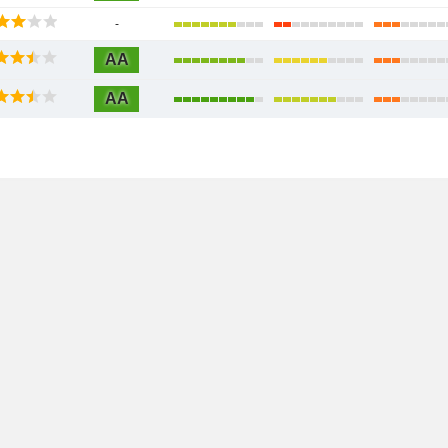
-
AA
AA