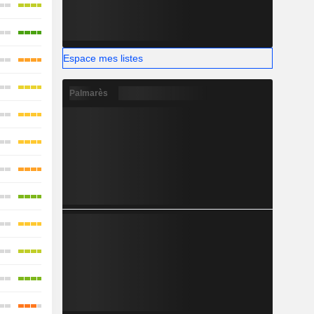
Espace mes listes
Palmarès