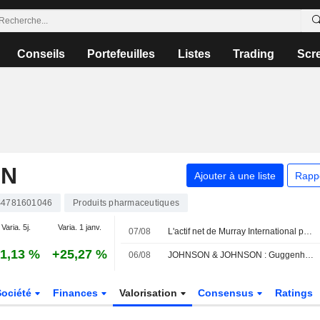
Conseils
Portefeuilles
Listes
Trading
Scr
ON
Ajouter à une liste
Rapp
4781601046
Produits pharmaceutiques
Varia. 5j.
Varia. 1 janv.
07/08
L'actif net de Murray International progresse mais la performance reste en deçà de l'indice de référence
1,13 %
+25,27 %
06/08
JOHNSON & JOHNSON : Guggenheim persiste à l'achat
Société
Finances
Valorisation
Consensus
Ratings