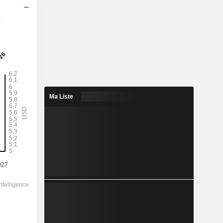
s
2028
Ma Liste
5,762
2,22 %
-
-
259,24
-
-