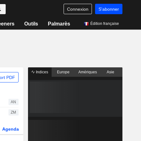
Connexion
S'abonner
eeners
Outils
Palmarès
Édition française
Indices
Europe
Amériques
Asie
ort PDF
AN
ZM
Agenda
Secteur
Dérivés
Fonds et ETFs