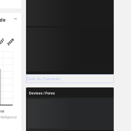
 de
Suite du Palmarès
Devises / Forex