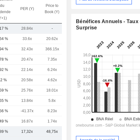
du
Price to
PER (Y)
VE / CA (Y)
idende
Book (Y)
Y+1)
Bénéfices Annuels - Taux
Surprise
,17 %
28.84x
-
-
,64 %
33.6x
20.62x
12.3x
,94 %
32.43x
366.15x
7.35x
,78 %
20.47x
7.35x
4.85x
,92 %
22.14x
6.24x
5.72x
,2 %
20.58x
4.62x
4.25x
,59 %
25.76x
18.01x
6.78x
,65 %
13.84x
5.8x
4.97x
,56 %
-41.37x
8.23x
5.93x
,49 %
16.87x
1.74x
3.21x
,89 %
17,32x
48,75x
6,15x