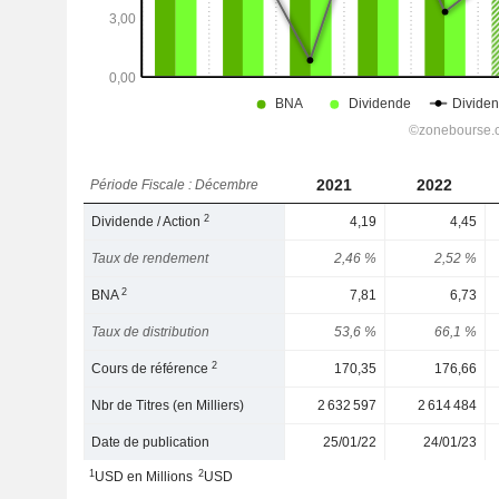
2021
2022
Période Fiscale : Décembre
2
Dividende / Action
4,19
4,45
Taux de rendement
2,46 %
2,52 %
2
BNA
7,81
6,73
Taux de distribution
53,6 %
66,1 %
2
Cours de référence
170,35
176,66
Nbr de Titres (en Milliers)
2 632 597
2 614 484
Date de publication
25/01/22
24/01/23
1
2
USD en Millions
USD