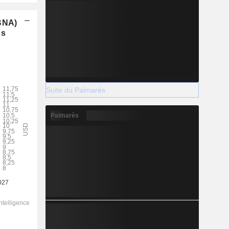
(BNA)
ns
Suite du Palmarès
Palmarès