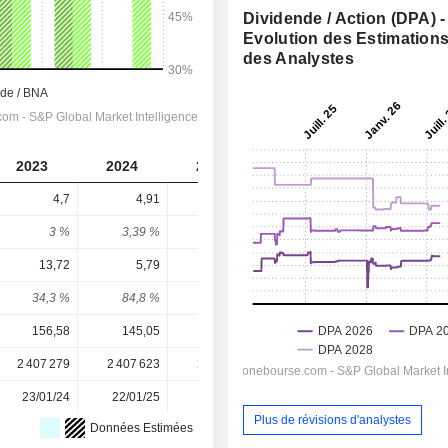
Dividende / Action (DPA) -
Evolution des Estimation
des Analystes
2023
2024
2025
2026
2027
4,7
4,91
5,14
5,37
5,628
3 %
3,39 %
2,48 %
2,07 %
2,17 %
13,72
5,79
11,03
8,99
10,78
34,3 %
84,8 %
46,6 %
59,7 %
52,2 %
156,58
145,05
207,63
259,24
259,24
2 407 279
2 407 623
2 409 295
2 409 899
-
23/01/24
22/01/25
21/01/26
-
-
Plus de révisions d'analystes
Données Estimées