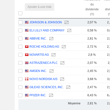
du
Ajouter à une liste
dividende
div
(Y)
(
JOHNSON & JOHNSON
2,07 %
2
ELI LILLY AND COMPANY
0,58 %
0
ABBVIE INC.
2,81 %
2
ROCHE HOLDING AG
2,72 %
2
NOVARTIS AG
2,8 %
2
ASTRAZENECA PLC
2,07 %
2
AMGEN INC.
2,45 %
2
NOVO NORDISK A/S
3,68 %
3
GILEAD SCIENCES, INC.
2,47 %
2
PFIZER INC.
6,43 %
6
Moyenne
2,81 %
2