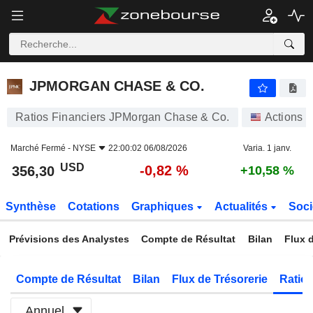
JPMORGAN CHASE & CO.
356,30
$
-0,82 %
JPMORGAN CHASE & CO.
Ratios Financiers JPMorgan Chase & Co.
Actions
Marché Fermé -
NYSE
22:00:02 06/08/2026
Varia. 1 janv.
USD
-0,82 %
356,30
+10,58 %
Synthèse
Cotations
Graphiques
Actualités
Soci
Prévisions des Analystes
Compte de Résultat
Bilan
Flux d
Compte de Résultat
Bilan
Flux de Trésorerie
Ratios
Annuel