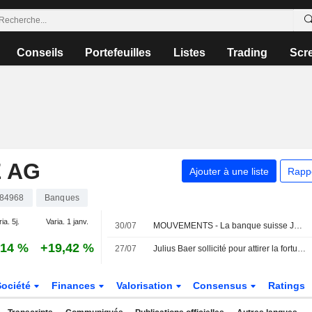
Conseils
Portefeuilles
Listes
Trading
Scr
 AG
Ajouter à une liste
Rapp
84968
Banques
ia. 5j.
Varia. 1 janv.
30/07
MOUVEMENTS - La banque suisse Julius Baer nomme Nira Tanoko pour piloter sa croissance en Asie du Sud-Est
,14 %
+19,42 %
27/07
Julius Baer sollicité pour attirer la fortune privée mondiale à Dubaï
Société
Finances
Valorisation
Consensus
Ratings