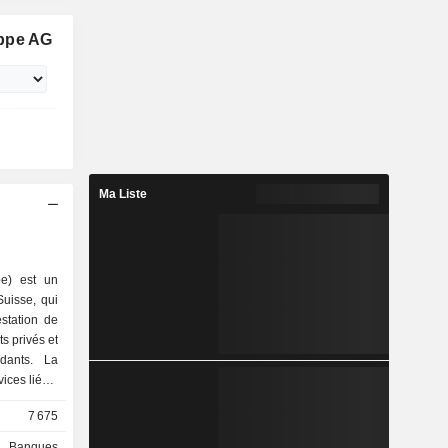
 conseil
président
uppe AG
président
esponsable
e Credit
f de projet
ft. Romeo
plôme
e Saint-
Ma Liste
e) est un
uisse, qui
station de
ts privés et
ndants. La
vices liés à
 Groupe est
7 675
environ 60
5 pays et
Banques