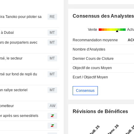
Consensus des Analyste
a Tanoko pour piloter sa
RE
Vente
Ach
e à Dubaï
MT
Recommandation moyenne
AC
urs de pourparlers avec
MT
Nombre d'Analystes
sé, le secteur
MT
Dernier Cours de Cloture
Objectif de cours Moyen
sé sur fond de repli du
MT
Ecart / Objectif Moyen
n rallye sectoriel
MT
Consensus
rometteur
AW
Révisions de Bénéfices
er après ses semestriels