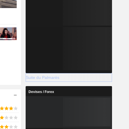
Suite du Palmarès
Devises / Forex