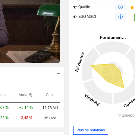
Qualité
ESG MSCI
aria.
Varia. 5j.
Capi.
+5,14 %
,07 %
18,78 Md
-3,48 %
,22 %
351 Md
Plus de notations