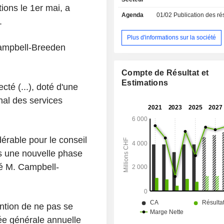
juridictions. Julius Baer Gruppe AG 
ions le 1er mai, a
Agenda
01/02
Publication des résultats -
à la suite de la scission des activité
.
Baer Holding AG en deux 
indépendantes, à savoir la Société,
Plus d'informations sur la société
 Campbell-Breeden
ses filiales, comprenant Bank Juliu
Ltd en tant qu’entité opérationnelle pr
GAM Holding, ainsi que ses filiales,
Compte de Résultat et
GAM et l’activité de gestion d’acti
Estimations
té (...), doté d'une
marque Julius Baer, qui inclut l’activ
sous marque propre qui faisait 
nal des services
partie du segment Bank Julius Baer
Baer Holding Ltd.
érable pour le conseil
ns une nouvelle phase
té M. Campbell-
ention de ne pas se
lée générale annuelle