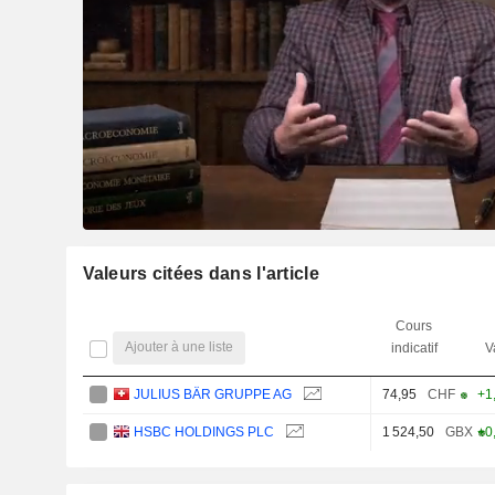
Valeurs citées dans l'article
Cours
Ajouter à une liste
indicatif
V
JULIUS BÄR GRUPPE AG
74,95
CHF
+1
HSBC HOLDINGS PLC
1 524,50
GBX
+0