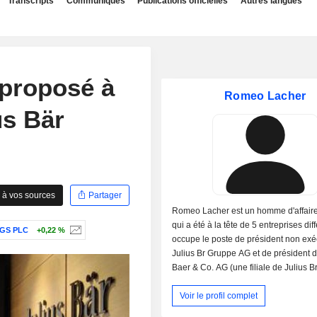
Transcripts
Communiqués
Publications officielles
Autres langues
 proposé à
Romeo Lacher
us Bär
 à vos sources
Partager
Romeo Lacher est un homme d'affaire
qui a été à la tête de 5 entreprises dif
GS PLC
+0,22 %
occupe le poste de président non exéc
Julius Br Gruppe AG et de président d
Baer & Co. AG (une filiale de Julius 
AG). Il est également membre du cons
Voir le profil complet
d'administration du Swiss Finance Inst
d'Economiesuisse. Dans sa carrière a