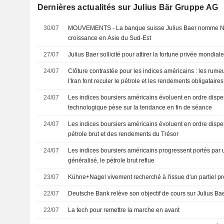
Dernières actualités sur Julius Bär Gruppe AG
30/07
MOUVEMENTS - La banque suisse Julius Baer nomme Nir
croissance en Asie du Sud-Est
27/07
Julius Baer sollicité pour attirer la fortune privée mondial
24/07
Clôture contrastée pour les indices américains : les rume
l'Iran font reculer le pétrole et les rendements obligataires
24/07
Les indices boursiers américains évoluent en ordre disper
technologique pèse sur la tendance en fin de séance
24/07
Les indices boursiers américains évoluent en ordre disper
pétrole brut et des rendements du Trésor
24/07
Les indices boursiers américains progressent portés par u
généralisé, le pétrole brut reflue
23/07
Kühne+Nagel vivement recherché à l'issue d'un partiel p
22/07
Deutsche Bank relève son objectif de cours sur Julius Ba
22/07
La tech pour remettre la marche en avant