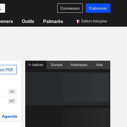
Connexion
S'abonner
eeners
Outils
Palmarès
Édition française
Indices
Europe
Amériques
Asie
ort PDF
RE
MT
Agenda
Secteur
Dérivés
Fonds et ETFs