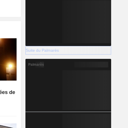
Suite du Palmarès
Palmarès
ées de