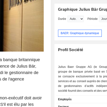
il a occupé les postes de président du
de surveillance de SIX Group AG, de 
Graphique Julius Bär Gr
du Crdit Suisse (Luxembourg) SA, de 
de Fides Treasury Services AG, de r
Durée
Période
du Private Banking Western Europe d
Suisse AG (Private Banking) et de che
de l'Institut Fr Versicherungswirtscha
BAER: Graphique dynamique
Lacher a obtenu un doctorat et un di
d'études supérieures de l'Université d
Gall.
Profil Société
la banque britannique
ence de Julius Bär,
Julius Baer Gruppe AG (le Group
groupe de banque privée basé en S
 le gestionnaire de
se consacre exclusivement à la pre
s de l'agence
services et au conseil auprès de clien
de gestionnaires d’actifs indépe
société fournit des conseils et des ser
la gestion de fortune et d’actifs. Le
non-exécutif doit avoir
Employés
présent à l’échelle mondiale avec 
'il est élu par les
sites répartis dans plus de 2
Secteur