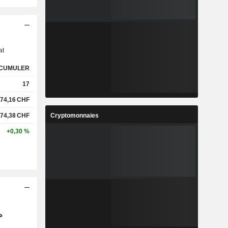
s
at
CUMULER
17
74,16
CHF
Cryptomonnaies
74,38
CHF
+0,30 %