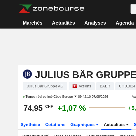
Marchés
Actualités
Analyses
Agenda
JULIUS BÄR GRUPPE
Julius Bär Gruppe AG
Actions
BAER
CH01024
Temps réel estimé
Cboe Europe
09:42:10 07/08/2026
Var
74,95
+1,07 %
CHF
+5
Synthèse
Cotations
Graphiques
Actualités