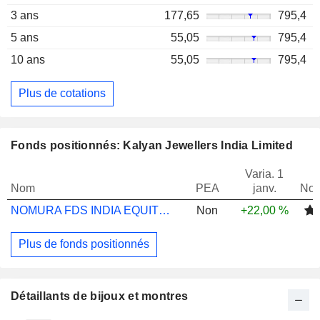
3 ans
177,65
795,4
5 ans
55,05
795,4
10 ans
55,05
795,4
Plus de cotations
Fonds positionnés: Kalyan Jewellers India Limited
Varia. 1
Nom
PEA
janv.
Not
NOMURA FDS INDIA EQUITY I USD
Non
+22,00 %
Plus de fonds positionnés
Détaillants de bijoux et montres