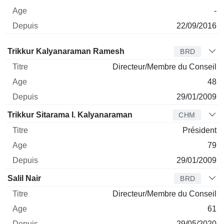
-
22/09/2016
Administrateur
Titre
Age
Depuis
Trikkur Kalyanaraman Ramesh
BRD
Directeur/Membre du Conseil
48
29/01/2009
Trikkur Sitarama I. Kalyanaraman
CHM
Président
79
29/01/2009
Salil Nair
BRD
Directeur/Membre du Conseil
61
29/05/2020