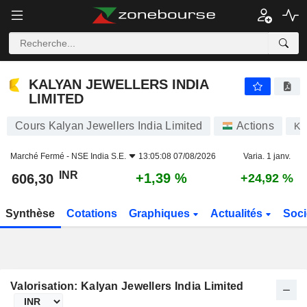
KALYAN JEWELLERS INDIA LIMITED
606,30
₹
+1,39 %
KALYAN JEWELLERS INDIA
LIMITED
Cours Kalyan Jewellers India Limited
Actions
KA
Marché Fermé -
NSE India S.E.
13:05:08 07/08/2026
Varia. 1 janv.
INR
+1,39 %
606,30
+24,92 %
Synthèse
Cotations
Graphiques
Actualités
Soci
Valorisation: Kalyan Jewellers India Limited