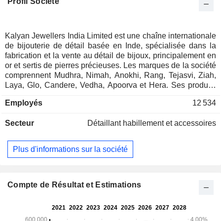
Profil Société
Kalyan Jewellers India Limited est une chaîne internationale
de bijouterie de détail basée en Inde, spécialisée dans la
fabrication et la vente au détail de bijoux, principalement en
or et sertis de pierres précieuses. Les marques de la société
comprennent Mudhra, Nimah, Anokhi, Rang, Tejasvi, Ziah,
Laya, Glo, Candere, Vedha, Apoorva et Hera. Ses produits
comprennent des chaînes, des colliers, des bracelets
Employés
12 534
rigides, des bracelets souples, des clous de nez, des
ensembles de colliers ras-du-cou, des bijoux de tous les
Secteur
Détaillant habillement et accessoires
jours, des vaddanam, des parures, des bagues, des boucles
d’oreilles, des pendentifs, des bracelets de cheville, des
clous de perle, des ensembles moti, des jhumka, des
Plus d'informations sur la société
médaillons, des haram, des kada, des payal et des clous de
perle. La société fabrique des bijoux à partir de divers
métaux, tels que l’or, le diamant, l’argent, le platine, les
pierres précieuses, l’or blanc et l’or rose. Elle compte
Compte de Résultat et Estimations
environ 316 magasins de détail en Inde, au Moyen-Orient et
aux États-Unis d'Amérique. Ses filiales comprennent Kalyan
Jewellers FZE, Kalyan Jewellers LLC, Kalyan Jewellers for