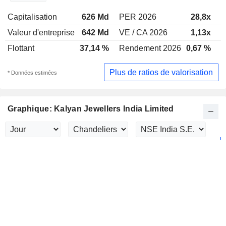
Capitalisation
626 Md
PER 2026
28,8x
P
Valeur d'entreprise
642 Md
VE / CA 2026
1,13x
V
Flottant
37,14 %
Rendement 2026
0,67 %
R
Plus de ratios de valorisation
* Données estimées
Graphique: Kalyan Jewellers India Limited