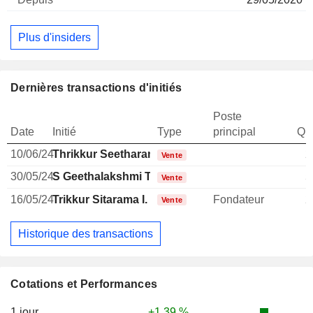
Plus d'insiders
Dernières transactions d'initiés
Poste
Date
Initié
Type
principal
Qua
10/06/24
Thrikkur Seetharama Iyer Anantharaman
2
Vente
30/05/24
S Geethalakshmi T
5
Vente
16/05/24
Trikkur Sitarama I. Kalyanaraman
Fondateur
2
Vente
Historique des transactions
Cotations et Performances
1 jour
+1,39 %