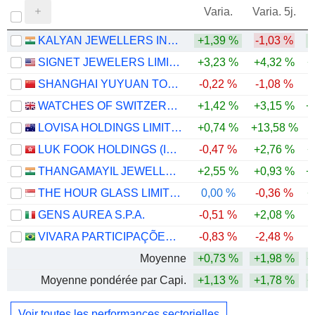
Varia.
Varia. 5j.
KALYAN JEWELLERS INDIA LIMITED
+1,39 %
-1,03 %
SIGNET JEWELERS LIMITED
+3,23 %
+4,32 %
+
SHANGHAI YUYUAN TOURIST MART (GROUP) CO., LTD.
-0,22 %
-1,08 %
-
WATCHES OF SWITZERLAND GROUP PLC
+1,42 %
+3,15 %
+
LOVISA HOLDINGS LIMITED
+0,74 %
+13,58 %
-
LUK FOOK HOLDINGS (INTERNATIONAL) LIMITED
-0,47 %
+2,76 %
+
THANGAMAYIL JEWELLERY LIMITED
+2,55 %
+0,93 %
+
THE HOUR GLASS LIMITED
0,00 %
-0,36 %
+
GENS AUREA S.P.A.
-0,51 %
+2,08 %
VIVARA PARTICIPAÇÕES S.A.
-0,83 %
-2,48 %
-
Moyenne
+0,73 %
+1,98 %
+
Moyenne pondérée par Capi.
+1,13 %
+1,78 %
+
Voir toutes les performances sectorielles