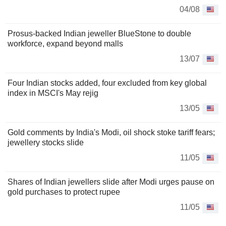
04/08
Prosus-backed Indian jeweller BlueStone to double
workforce, expand beyond malls
13/07
Four Indian stocks added, four excluded from key global
index in MSCI's May rejig
13/05
Gold comments by India's Modi, oil shock stoke tariff fears;
jewellery stocks slide
11/05
Shares of Indian jewellers slide after Modi urges pause on
gold purchases to protect rupee
11/05