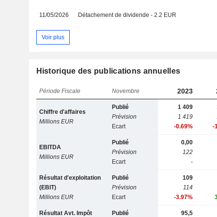
11/05/2026
Détachement de dividende - 2.2 EUR
Voir plus
Historique des publications annuelles
2023
Période Fiscale
Novembre
Publié
1 409
Chiffre d'affaires
Prévision
1 419
Millions EUR
Ecart
-0.69%
-
Publié
0,00
EBITDA
Prévision
122
Millions EUR
Ecart
-
Résultat d'exploitation
Publié
109
(EBIT)
Prévision
114
Millions EUR
Ecart
-3.97%
Résultat Avt. Impôt
Publié
95,5