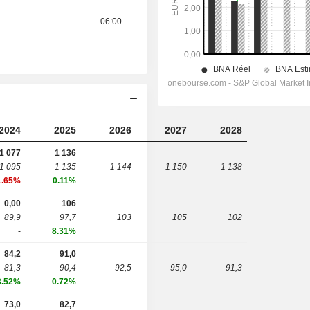
06:00
2024
2025
2026
2027
2028
1 077
1 136
1 095
1 135
1 144
1 150
1 138
1.65%
0.11%
0,00
106
89,9
97,7
103
105
102
-
8.31%
84,2
91,0
81,3
90,4
92,5
95,0
91,3
3.52%
0.72%
73,0
82,7