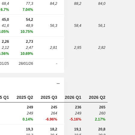
68,4
77,3
84,2
88,2
84,0
6.7%
7.04%
45,0
54,2
41,6
48,9
56,3
58,4
56,1
8.05%
10.75%
2,26
2,73
2,12
2,47
2,81
2,95
2,82
6.56%
10.69%
01/25
28/01/26
-
5 Q1
2025 Q2
2025 Q3
2026 Q1
2026 Q2
249
245
236
265
249
264
249
260
0.14%
-6.96%
-5.16%
2.17%
19,3
18,2
19,1
20,8