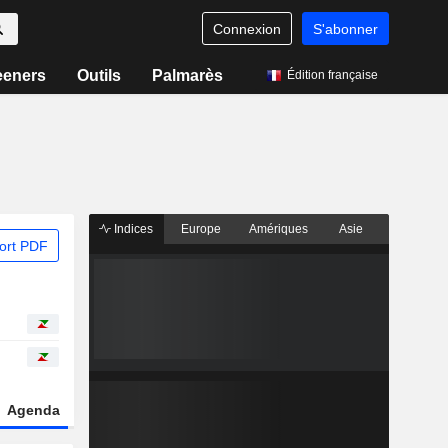
Connexion
S'abonner
eeners
Outils
Palmarès
Édition française
Indices
Europe
Amériques
Asie
ort PDF
Agenda
Secteur
Dérivés