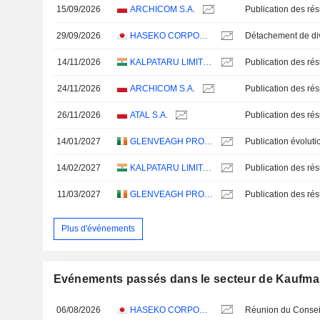
15/09/2026
ARCHICOM S.A.
29/09/2026
HASEKO CORPORATION
14/11/2026
KALPATARU LIMITED
24/11/2026
ARCHICOM S.A.
26/11/2026
ATAL S.A.
14/01/2027
GLENVEAGH PROPERTIES PLC
14/02/2027
KALPATARU LIMITED
11/03/2027
GLENVEAGH PROPERTIES PLC
Plus d'événements
Evénements passés dans le secteur de Kaufma
06/08/2026
HASEKO CORPORATION