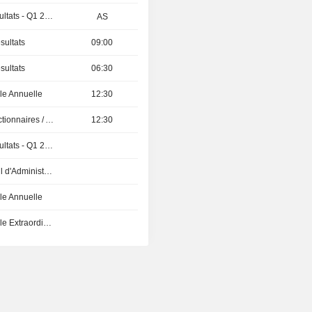
Publication des résultats - Q1 2027
AS
sultats
09:00
sultats
06:30
e Annuelle
12:30
Présentation aux Actionnaires / Analystes
12:30
Publication des résultats - Q1 2027
Réunion du Conseil d'Administration
e Annuelle
Assemblée Générale Extraordinaire