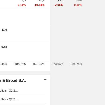
19,3
20,4
19,5
20,8
-0.11%
-10.74%
-2.06%
-0.11%
11,6
0,58
/04/25
10/07/25
02/10/25
15/04/26
08/07/26
n & Broad S.A.
Publication des résultats - Q2 2026
Publication des résultats - Q2 2026