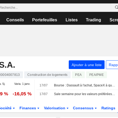
Conseils
Portefeuilles
Listes
Trading
Scr
.A.
Ajouter à une liste
Rapp
R0004007813
Construction de logements
PEA
PEA/PME
. 5j.
Varia. 1 janv.
17/07
Bourse : Dassault à l'achat, SpaceX à quai, Netflix dans les choux
59 %
-16,05 %
17/07
Sale semaine pour les valeurs préférées du marché
Société
Finances
Valorisation
Consensus
Ratings