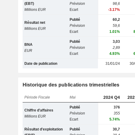
(EBT)
Prévision
98,6
Millions EUR
Ecart
-3.17%
Publié
60,2
Résultat net
Prévision
59,6
Millions EUR
Ecart
1.01%
Publié
3,03
BNA
Prévision
2,89
EUR
Ecart
4.93%
Date de publication
31/01/24
30/
Historique des publications trimestrielles
2024 Q4
202
Période Fiscale
Mai
Publié
376
Chiffre d'affaires
Prévision
355
Millions EUR
Ecart
5.74%
Résultat d'exploitation
Publié
30,7