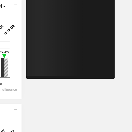
l -
e