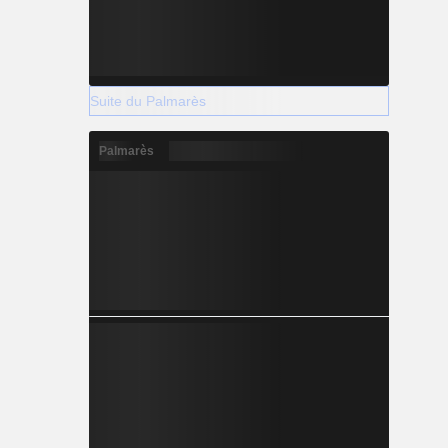
Suite du Palmarès
Palmarès