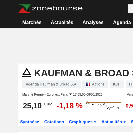
Marchés
Actualités
Analyses
Agenda
KAUFMAN & BROAD S
Agenda Kaufman & Broad S.A.
Actions
KOF
F
Marché Fermé -
Euronext Paris
17:55:00 06/08/2026
Varia
25,10
-1,18 %
EUR
-0,
Synthèse
Cotations
Graphiques
Actualités