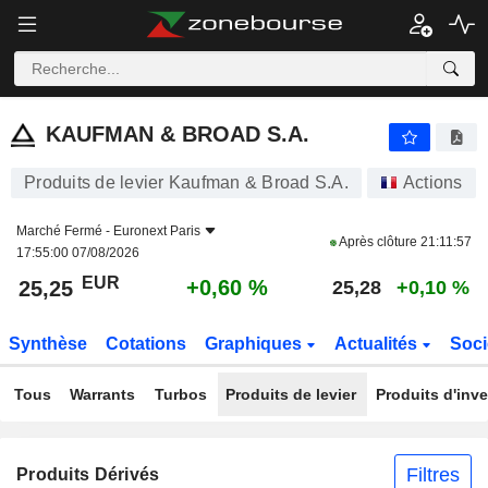
KAUFMAN & BROAD S.A.
25,25
€
+0,60 %
KAUFMAN & BROAD S.A.
Produits de levier Kaufman & Broad S.A.
Actions
Marché Fermé -
Euronext Paris
Après clôture
21:11:57
17:55:00 07/08/2026
EUR
+0,60 %
25,25
25,28
+0,10 %
Synthèse
Cotations
Graphiques
Actualités
Soci
Tous
Warrants
Turbos
Produits de levier
Produits d'inv
Filtres
Produits Dérivés