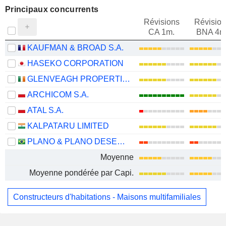
Principaux concurrents
Révisions
Révision
CA 1m.
BNA 4m
KAUFMAN & BROAD S.A.
HASEKO CORPORATION
GLENVEAGH PROPERTIES PLC
ARCHICOM S.A.
ATAL S.A.
KALPATARU LIMITED
PLANO & PLANO DESENVOLVIMENTO IMOBILIÁRIO S.A.
Moyenne
Moyenne pondérée par Capi.
Constructeurs d'habitations - Maisons multifamiliales