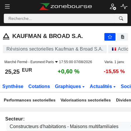
KAUFMAN & BROAD S.A.
25,25
€
+0,60 %
KAUFMAN & BROAD S.A.
Révisions sectorielles Kaufman & Broad S.A.
Actio
Marché Fermé -
Euronext Paris
17:55:00 07/08/2026
Varia. 1 janv.
EUR
+0,60 %
25,25
-15,55 %
Synthèse
Cotations
Graphiques
Actualités
Soci
Performances sectorielles
Valorisations sectorielles
Dividen
Secteur: