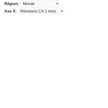
Région:
Axe X: