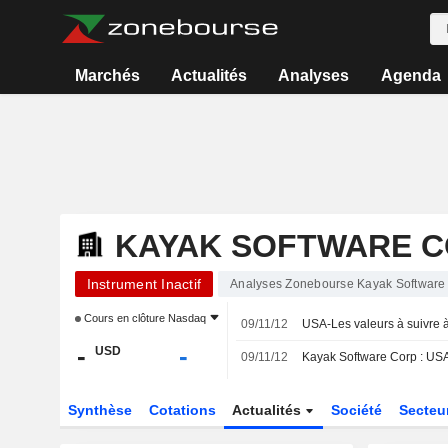
Marchés
Actualités
Analyses
Agenda
KAYAK SOFTWARE 
Instrument Inactif
Analyses Zonebourse Kayak Software
Cours en clôture
Nasdaq
09/11/12
USA-Les valeurs à suivre à 
-
-
USD
09/11/12
Kayak Software Corp : USA-
Synthèse
Cotations
Actualités
Société
Secteu