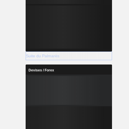
Suite du Palmarès
Devises / Forex