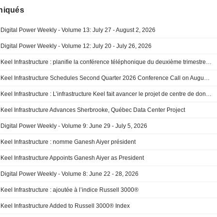
iqués
Digital Power Weekly - Volume 13: July 27 - August 2, 2026
Digital Power Weekly - Volume 12: July 20 - July 26, 2026
Keel Infrastructure : planifie la conférence téléphonique du deuxième trimestre 2026 le 10 août 2026
Keel Infrastructure Schedules Second Quarter 2026 Conference Call on August 10, 2026
Keel Infrastructure : L’infrastructure Keel fait avancer le projet de centre de données de Sherbrooke, au Québec
Keel Infrastructure Advances Sherbrooke, Québec Data Center Project
Digital Power Weekly - Volume 9: June 29 - July 5, 2026
Keel Infrastructure : nomme Ganesh Aiyer président
Keel Infrastructure Appoints Ganesh Aiyer as President
Digital Power Weekly - Volume 8: June 22 - 28, 2026
Keel Infrastructure : ajoutée à l’indice Russell 3000®
Keel Infrastructure Added to Russell 3000® Index