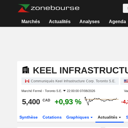
Marchés
Actualités
Analyses
Agenda
KEEL INFRASTRUCT
Communiqués Keel Infrastructure Corp. Toronto S.E.
Marché Fermé -
Toronto S.E.
22:00:00 07/08/2026
Var
5,400
+0,93 %
CAD
-4
Synthèse
Cotations
Graphiques
Actualités