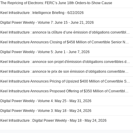
The Repricing of Electrons: FERC’s June 18th Orders-to-Show Cause
Keel Infrastructure : Intelligence Briefing - 6/22/2026
Digital Power Weekly - Volume 7: June 15 - June 21, 2026
Keel Infrastructure : annonce la clôture d’une émission d’obligations convertibles de premier rang d’un montant de 458 millions de dollars.
Keel Infrastructure Announces Closing of $458 Million of Convertible Senior Notes
Digital Power Weekly - Volume 5: June 1 - June 7, 2026
Keel Infrastructure : annonce son projet d'émission d'obligations convertibles de premier rang d'un montant de 350 millions de dollars
Keel Infrastructure : annonce le prix de son émission d’obligations convertibles de premier rang majorées de 400 millions de dollars.
Keel Infrastructure Announces Pricing of Upsized $400 Million of Convertible Senior Notes
Keel Infrastructure Announces Proposed Offering of $350 Million of Convertible Senior Notes
Digital Power Weekly - Volume 4: May 25 - May 31, 2026
Digital Power Weekly - Volume 3: May 18 - May 24, 2026
Keel Infrastructure : Digital Power Weekly - May 18 - May 24, 2026