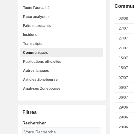
Commun
Toute l'actualité
Reco analystes
03/08
Faits marquants
27/07
Insiders
27/07
Transcripts
27/07
Communiqués
15/07
Publications officielles
15/07
Autres langues
07/07
Articles Zonebourse
06/07
Analyses Zonebourse
06/07
29/06
Filtres
29/06
Rechercher
29/06