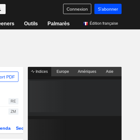
Connexion
S'abonner
eeners
Outils
Palmarès
Édition française
Indices
Europe
Amériques
Asie
ort PDF
RE
ZM
enda
Secteur
Dérivés