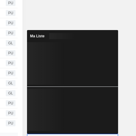
PU
PU
PU
PU
Ma Liste
GL
PU
PU
PU
GL
GL
PU
PU
PU