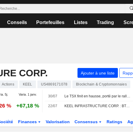
Conseils
Portefeuilles
Listes
Trading
Scr
URE CORP.
Ajouter à une liste
Rapp
Actions
KEEL
US4869171078
Blockchain & Cryptomonnaies
ia. 5j.
Varia. 1 janv.
30/07
Le TSX finit en hausse, porté par le rallye des valeurs minières et la progression des métaux
,26 %
+67,18 %
22/07
KEEL INFRASTRUCTURE CORP. : BTIG réitère son opinion positive sur le titre
Société
Finances
Valorisation
Consensus
Ratings
Ag