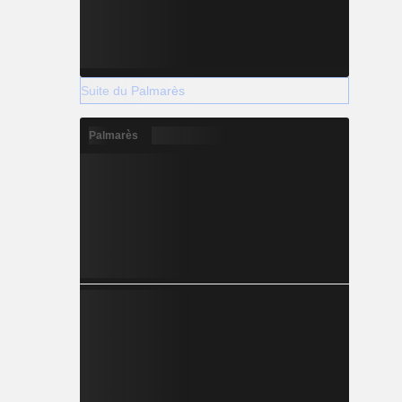
Suite du Palmarès
Palmarès