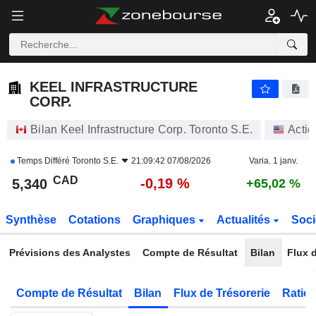
KEEL INFRASTRUCTURE CORP.
5,340
$
-0,19 %
KEEL INFRASTRUCTURE
CORP.
Bilan Keel Infrastructure Corp. Toronto S.E.
Actio
Temps Différé
Toronto S.E.
21:09:42 07/08/2026
Varia. 1 janv.
CAD
-0,19 %
5,340
+65,02 %
Synthèse
Cotations
Graphiques
Actualités
Soci
Prévisions des Analystes
Compte de Résultat
Bilan
Flux d
Compte de Résultat
Bilan
Flux de Trésorerie
Ratios