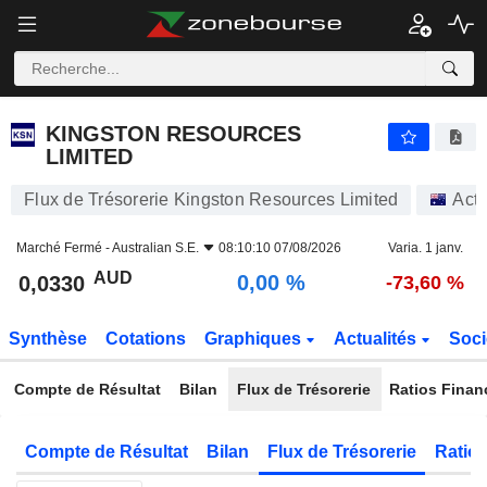
KINGSTON RESOURCES LIMITED
0,0330
$
0,00 %
KINGSTON RESOURCES
LIMITED
Flux de Trésorerie Kingston Resources Limited
Acti
Marché Fermé -
Australian S.E.
08:10:10 07/08/2026
Varia. 1 janv.
AUD
0,00 %
0,0330
-73,60 %
Synthèse
Cotations
Graphiques
Actualités
Soci
Compte de Résultat
Bilan
Flux de Trésorerie
Ratios Finan
Compte de Résultat
Bilan
Flux de Trésorerie
Ratios