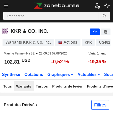
KKR & CO. INC.
102,81
$
-0,52 %
KKR & CO. INC.
Warrants KKR & Co. Inc.
Actions
KKR
US4825
Marché Fermé -
NYSE
22:00:03 07/08/2026
Varia. 1 janv.
USD
-0,52 %
102,81
-19,35 %
Synthèse
Cotations
Graphiques
Actualités
Soci
Tous
Warrants
Turbos
Produits de levier
Produits d'inv
Filtres
Produits Dérivés