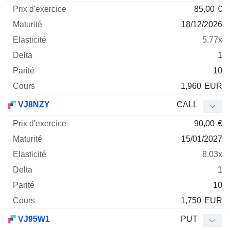
85,00
€
18/12/2026
5.77x
1
10
1,960
EUR
VJ8NZY
CALL
90,00
€
15/01/2027
8.03x
1
10
1,750
EUR
VJ95W1
PUT