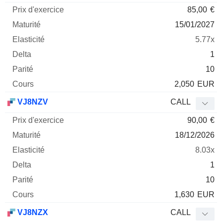
85,00
€
15/01/2027
5.77x
1
10
2,050
EUR
VJ8NZV
CALL
90,00
€
18/12/2026
8.03x
1
10
1,630
EUR
VJ8NZX
CALL