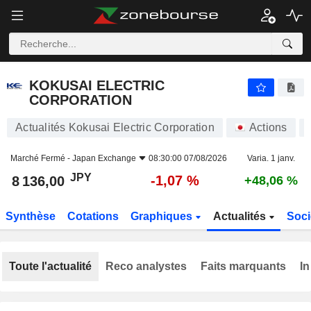
KOKUSAI ELECTRIC CORPORATION
8 136,00
¥
-1,07 %
KOKUSAI ELECTRIC
CORPORATION
Actualités Kokusai Electric Corporation
Actions
Marché Fermé -
Japan Exchange
08:30:00 07/08/2026
Varia. 1 janv.
JPY
-1,07 %
8 136,00
+48,06 %
Synthèse
Cotations
Graphiques
Actualités
Soci
Toute l'actualité
Reco analystes
Faits marquants
In