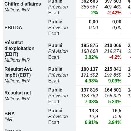
Publié
362 663
397 603
4
Chiffre d'affaires
Prévision
355 567
407 460
4
Millions INR
Ecart
2%
-2.42%
Publié
0,00
0,00
EBITDA
Prévision
0,00
0,00
Ecart
-
-
Résultat
Publié
195 875
210 066
2
d'exploitation
Prévision
188 668
219 274
2
(EBIT)
Ecart
3.82%
-4.2%
Millions INR
Résultat Avt.
Publié
180 137
215 841
1
Impôt (EBT)
Prévision
171 592
197 859
1
Millions INR
Ecart
4.98%
9.09%
Publié
137 816
164 501
1
Résultat net
Prévision
128 762
156 323
1
Millions INR
Ecart
7.03%
5.23%
Publié
13,8
16,5
BNA
Prévision
12,9
15,9
INR
Ecart
6.91%
3.94%