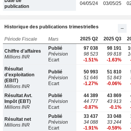
Date de
04/05/24
03/05/25
0
publication
Historique des publications trimestrielles
2025 Q2
2025 Q3
2
Période Fiscale
Mars
Publié
97 038
98 191
1
Chiffre d'affaires
Prévision
98 523
99 818
1
Millions INR
Ecart
-1.51%
-1.63%
Résultat
Publié
50 993
51 810
d'exploitation
Prévision
51 646
51 843
(EBIT)
Ecart
-1.27%
-0.06%
Millions INR
Résultat Avt.
Publié
44 389
43 869
Impôt (EBT)
Prévision
44 777
43 913
Millions INR
Ecart
-0.87%
-0.1%
Publié
33 437
33 048
Résultat net
Prévision
34 088
33 244
Millions INR
Ecart
-1.91%
-0.59%