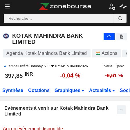
KOTAK MAHINDRA BANK LIMITED
KOTAK MAHINDRA BANK
LIMITED
Agenda Kotak Mahindra Bank Limited
Actions
K
Temps Différé
Bombay S.E.
07:34:15 06/08/2026
Varia. 1 janv.
INR
-0,04 %
397,85
-9,61 %
Synthèse
Cotations
Graphiques
Actualités
Soci
Evénements à venir sur Kotak Mahindra Bank
Limited
Aucun évènement disponible