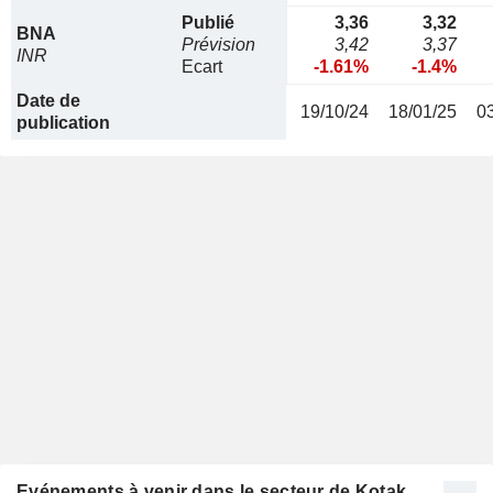
Publié
3,36
3,32
BNA
Prévision
3,42
3,37
INR
Ecart
-1.61%
-1.4%
Date de
19/10/24
18/01/25
0
publication
Evénements à venir dans le secteur de Kotak