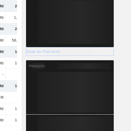
Md
240 Md
291 Md
192 Md
Md
1,26 Md
528 M
644 M
Md
241 Md
292 Md
193 Md
Md
58,87 Md
70,43 Md
-
Suite du Palmarès
Md
182 Md
221 Md
193 Md
Md
182 Md
221 Md
193 Md
Palmarès
-
-
-
-
Md
182 Md
221 Md
193 Md
 M
385 M
-
-
Md
182 Md
221 Md
193 Md
Md
182 Md
221 Md
193 Md