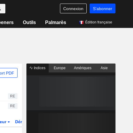
Connexion
S'abonner
eeners
Outils
Palmarès
Édition française
Indices
Europe
Amériques
Asie
ort PDF
RE
RE
teur
Dérivés
Fonds et ETFs