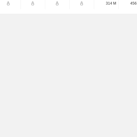
314 M
456