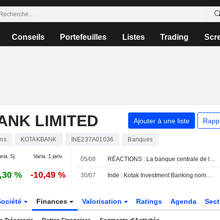
Conseils
Portefeuilles
Listes
Trading
Scr
ANK LIMITED
Ajouter à une liste
Rapp
ons
KOTAKBANK
INE237A01036
Banques
ria. 5j.
Varia. 1 janv.
05/08
RÉACTIONS : La banque centrale de l'Inde maintient ses taux comme prévu
,30 %
-10,49 %
30/07
Inde : Kotak Investment Banking nomme deux co-directeurs généraux
Société
Finances
Valorisation
Ratings
Agenda
Sec