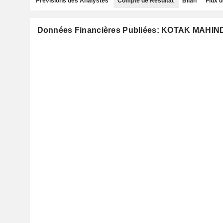
Prévisions des Analystes
Compte de Résultat
Bilan
Flux d
Données Financières Publiées: KOTAK MAHI