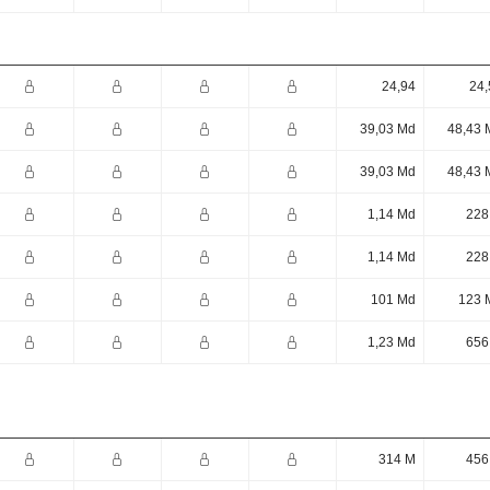
24,94
24,
39,03 Md
48,43 
39,03 Md
48,43 
1,14 Md
228
1,14 Md
228
101 Md
123 
1,23 Md
656
314 M
456