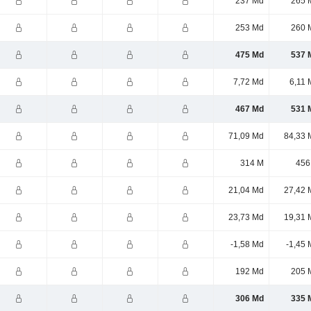
237 Md
265 
253 Md
260 
475 Md
537 
7,72 Md
6,11 
467 Md
531 
71,09 Md
84,33 
314 M
456
21,04 Md
27,42 
23,73 Md
19,31 
-1,58 Md
-1,45 
192 Md
205 
306 Md
335 