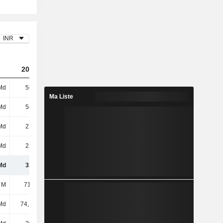
INR
2024
2025
2026
Md
562 Md
657 Md
698 Md
Ma Liste
Md
562 Md
657 Md
698 Md
Md
226 Md
283 Md
296 Md
Md
226 Md
283 Md
296 Md
Md
337 Md
374 Md
402 Md
 M
71,38 M
458 M
-17,88 M
Md
74,17 Md
83,64 Md
9,23 Md