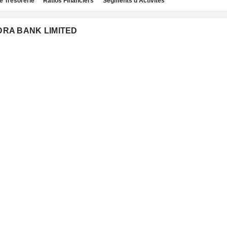
e Trésorerie
Ratios Financiers
Segments d'Activités
NDRA BANK LIMITED