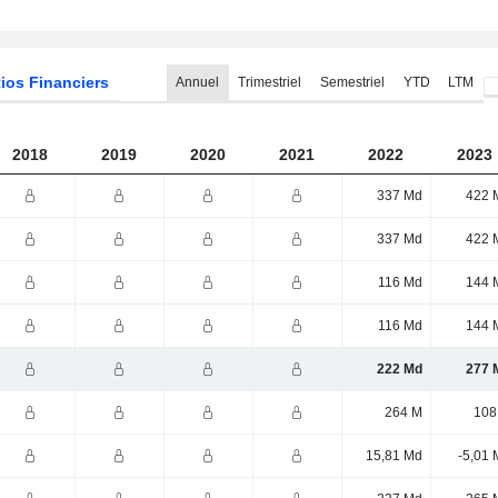
ios Financiers
Annuel
Trimestriel
Semestriel
YTD
LTM
2018
2019
2020
2021
2022
2023
337 Md
422 
337 Md
422 
116 Md
144 
116 Md
144 
222 Md
277 
264 M
108
15,81 Md
-5,01 