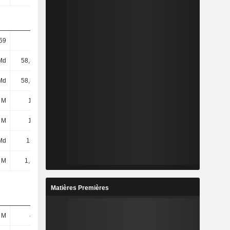
59
24,43
24,15
-
Md
58,85 Md
72,97 Md
70,11 Md
Md
58,85 Md
72,97 Md
70,11 Md
 M
12,4 M
-2,53 Md
-1,99 Md
 M
12,4 M
-2,53 Md
-1,99 Md
Md
150 Md
182 Md
120 Md
 M
1,31 Md
1,55 Md
1,99 Md
Matières Premières
 M
449 M
367 M
668 M