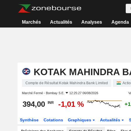
Marchés
Actualités
Analyses
Agenda
KOTAK MAHINDRA B
Compte de Résultat Kotak Mahindra Bank Limited
Acti
Marché Fermé -
Bombay S.E.
12:25:27 06/08/2026
Va
394,00
-1,01 %
INR
+1
Synthèse
Cotations
Graphiques
Actualités