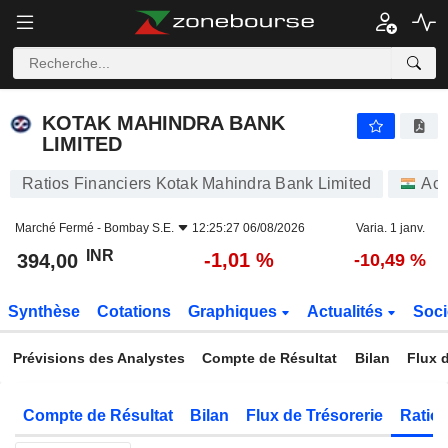
KOTAK MAHINDRA BANK LIMITED
394,00
₹
-1,01 %
KOTAK MAHINDRA BANK
LIMITED
Ratios Financiers Kotak Mahindra Bank Limited
Act
Marché Fermé -
Bombay S.E.
12:25:27 06/08/2026
Varia. 1 janv.
INR
-1,01 %
394,00
-10,49 %
Synthèse
Cotations
Graphiques
Actualités
Soci
Prévisions des Analystes
Compte de Résultat
Bilan
Flux d
Compte de Résultat
Bilan
Flux de Trésorerie
Ratios