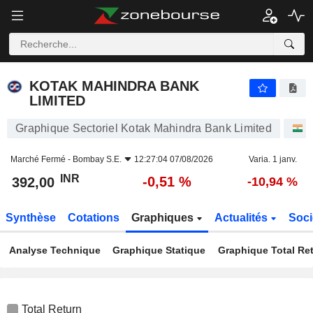
KOTAK MAHINDRA BANK LIMITED
392,00
₹
-0,51 %
KOTAK MAHINDRA BANK
LIMITED
Graphique Sectoriel Kotak Mahindra Bank Limited
A
Marché Fermé -
Bombay S.E.
12:27:04 07/08/2026
Varia. 1 janv.
INR
-0,51 %
392,00
-10,94 %
Synthèse
Cotations
Graphiques
Actualités
Soci
Analyse Technique
Graphique Statique
Graphique Total Re
Total Return