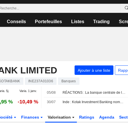
Conseils
Portefeuilles
Listes
Trading
Scr
ANK LIMITED
Ajouter à une liste
Rapp
KOTAKBANK
INE237A01036
Banques
ria. 5j.
Varia. 1 janv.
05/08
RÉACTIONS : La banque centrale de l'Inde maintient ses taux comme prévu
,95 %
-10,49 %
30/07
Inde : Kotak Investment Banking nomme deux co-directeurs généraux
Société
Finances
Valorisation
Ratings
Agenda
Sec