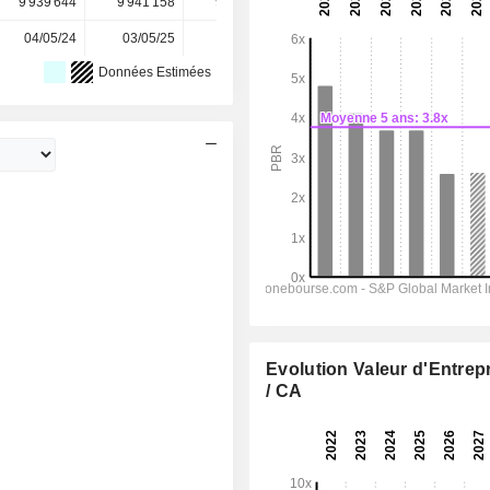
9 939 644
9 941 158
9 946 465
9 947 371
-
04/05/24
03/05/25
02/05/26
-
-
Données Estimées
Evolution Valeur d'Entrep
/ CA