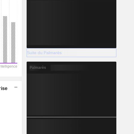
Suite du Palmarès
Palmarès
rise