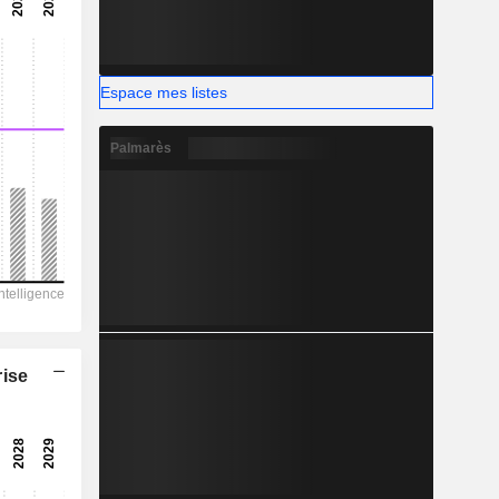
-
-
Espace mes listes
Palmarès
rise