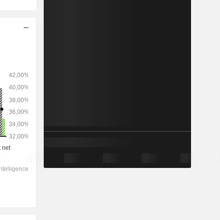
2029
-
-
3 919 264
0 %
17,2x
2,06x
1x
6,26x
6,26x
-