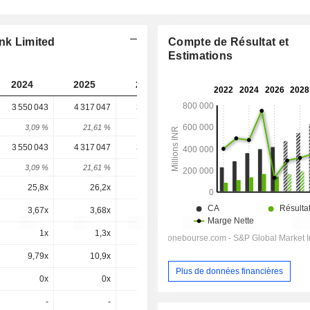
ank Limited
Compte de Résultat et
Estimations
2024
2025
2026
2027
2028
3 550 043
4 317 047
3 513 091
3 919 264
-
3,09 %
21,61 %
-18,62 %
11,56 %
-
3 550 043
4 317 047
3 513 091
3 919 264
3 919 264
3,09 %
21,61 %
-18,62 %
11,56 %
0 %
25,8x
26,2x
25,1x
23,3x
20,1x
3,67x
3,68x
2,58x
2,61x
2,32x
1x
1,3x
-1,7x
1,2x
1,3x
9,79x
10,9x
8,44x
8,3x
7,21x
Plus de données financières
0x
0x
0x
8,3x
7,21x
-
-
-
-
-