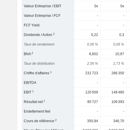
Valeur Entreprise / EBIT
0x
0x
Valeur Entreprise / FCF
-
-
FCF Yield
-
-
2
Dividende / Action
0,22
0,3
Taux de rendement
0,06 %
0,09 %
2
BNA
8,602
10,97
Taux de distribution
2,56 %
2,73 %
1
Chiffre d'affaires
231 723
286 350
EBITDA
-
-
1
EBIT
120 509
148 480
1
Résultat net
85 727
109 393
Endettement Net
-
-
2
Cours de référence
350,94
346,70