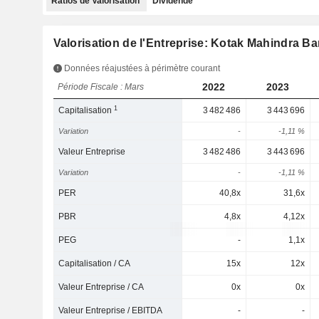
Ratios de Valorisation
Dividende
Valorisation de l'Entreprise: Kotak Mahindra B
Données réajustées à périmètre courant
2022
2023
Période Fiscale : Mars
1
Capitalisation
3 482 486
3 443 696
Variation
-
-1,11 %
Valeur Entreprise
3 482 486
3 443 696
Variation
-
-1,11 %
PER
40,8x
31,6x
PBR
4,8x
4,12x
PEG
-
1,1x
Capitalisation / CA
15x
12x
Valeur Entreprise / CA
0x
0x
Valeur Entreprise / EBITDA
-
-