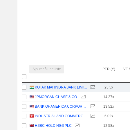
Ajouter à une liste
PER (Y)
VE /
KOTAK MAHINDRA BANK LIMITED
23.5x
JPMORGAN CHASE & CO.
14.27x
BANK OF AMERICA CORPORATION
13.52x
INDUSTRIAL AND COMMERCIAL BANK OF CHINA LIMITED
6.02x
HSBC HOLDINGS PLC
12.58x