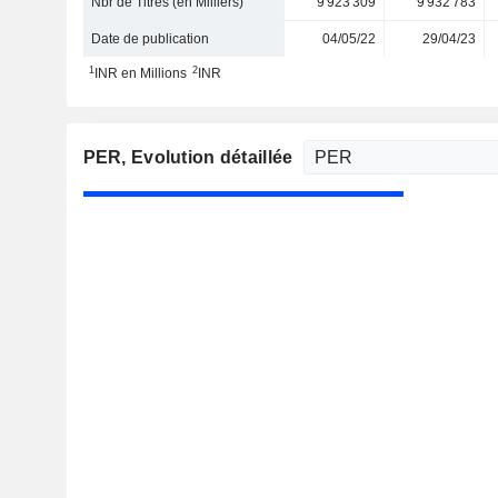
Nbr de Titres (en Milliers)
9 923 309
9 932 783
Date de publication
04/05/22
29/04/23
1
2
INR en Millions
INR
PER
, Evolution détaillée