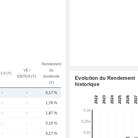
Rendement
VE /
du
 CA (Y)
Capi.($)
EBITDA (Y)
dividende
Evolution du Rendement
(Y)
historique
-
-
0,17 %
41,64 Md
-
-
1,76 %
955 Md
-
-
1,87 %
442 Md
-
-
5,15 %
380 Md
-
-
4,17 %
349 Md