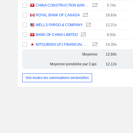
CHINA CONSTRUCTION BANK CORPORATION
5.74x
ROYAL BANK OF CANADA
18.63x
WELLS FARGO & COMPANY
12.21x
BANK OF CHINA LIMITED
6.03x
MITSUBISHI UFJ FINANCIAL GROUP, INC.
14.35x
Moyenne
12,68x
Moyenne pondérée par Capi.
12,12x
Voir toutes les valorisations sectorielles