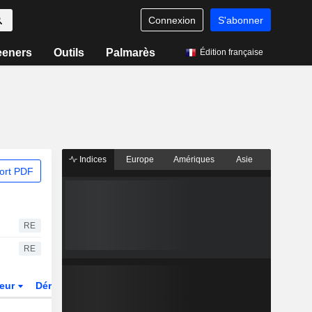
Connexion
S'abonner
eeners
Outils
Palmarès
Édition française
Indices
Europe
Amériques
Asie
ort PDF
RE
RE
teur
Dérivés
Fonds et ETFs