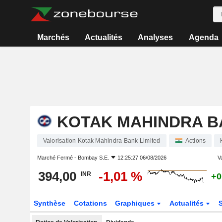
Marchés
Actualités
Analyses
Agenda
KOTAK MAHINDRA B
Valorisation Kotak Mahindra Bank Limited
Actions
Marché Fermé -
Bombay S.E.
12:25:27 06/08/2026
Va
394,00
-1,01 %
INR
+0
Synthèse
Cotations
Graphiques
Actualités