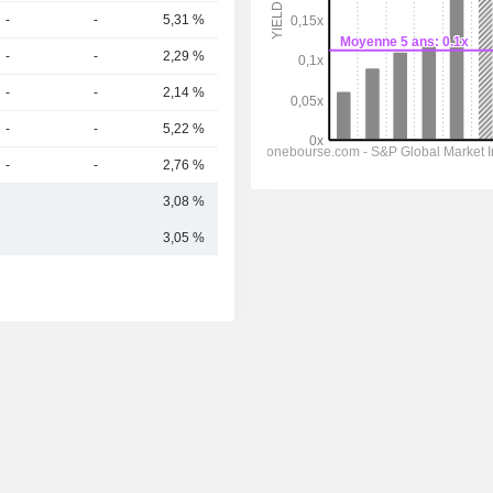
-
-
5,31 %
301 Md
-
-
2,29 %
293 Md
-
-
2,14 %
270 Md
-
-
5,22 %
259 Md
-
-
2,76 %
253 Md
3,08 %
354,37 Md
3,05 %