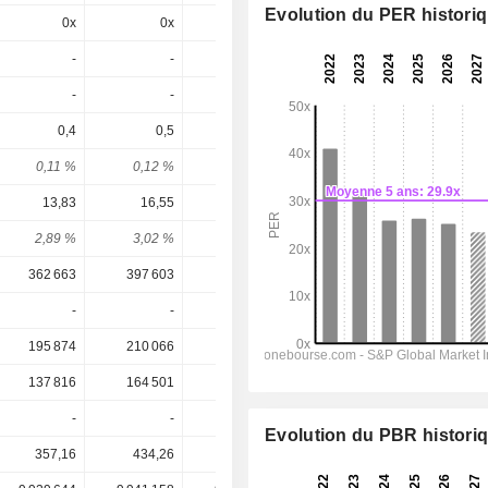
Evolution du PER histori
0x
0x
0x
15,3x
13,1x
-
-
-
-
-
-
-
-
-
-
0,4
0,5
0,65
0,6953
0,8
0,11 %
0,12 %
0,18 %
0,18 %
0,2 %
13,83
16,55
14,09
16,94
19,6
2,89 %
3,02 %
4,61 %
4,11 %
4,08 %
362 663
397 603
416 334
472 145
543 215
-
-
-
-
-
195 874
210 066
220 669
256 474
299 828
137 816
164 501
140 077
168 255
195 275
-
-
-
-
-
Evolution du PBR histori
357,16
434,26
353,20
394,00
394,00