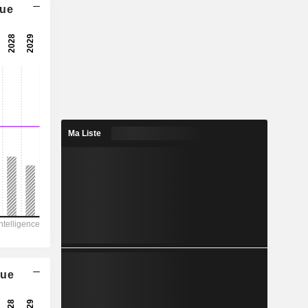
que
11,2x
-
-
0,9469
0,24 %
22,85
Ma Liste
4,14 %
626 509
-
351 150
228 142
-
que
394,00