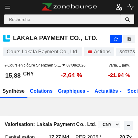
LAKALA PAYMENT CO., LTD.
15,88
¥
-2,64 %
LAKALA PAYMENT CO., LTD.
Cours Lakala Payment Co., Ltd.
Actions
300773
Cours en clôture
Shenzhen S.E.
07/08/2026
Varia. 1 janv.
CNY
-2,64 %
15,88
-21,94 %
Synthèse
Cotations
Graphiques
Actualités
Soci
Valorisation: Lakala Payment Co., Ltd.
Capitalisation
17,27 Md
PER 2026 *
20,7x