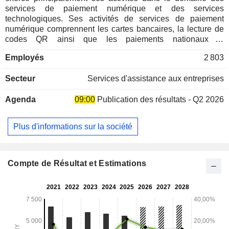
services de paiement numérique et des services
technologiques. Ses activités de services de paiement
numérique comprennent les cartes bancaires, la lecture de
codes QR ainsi que les paiements nationaux et
transfrontaliers. Ses activités de services technologiques
Employés
2 803
comprennent des solutions numériques destinées aux
secteurs de la fintech et du « paiement+ ». La société opère
Secteur
Services d'assistance aux entreprises
principalement sur le marché national.
Agenda
09:00
Publication des résultats - Q2 2026
Plus d'informations sur la société
Compte de Résultat et Estimations