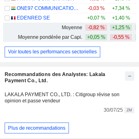
ONE97 COMMUNICATIONS LIMITED
-0,03 %
+7,34 %
+
EDENRED SE
+0,07 %
+1,40 %
+
Moyenne
-0,82 %
+1,25 %
Moyenne pondérée par Capi.
+0,05 %
-0,55 %
Voir toutes les performances sectorielles
Recommandations des Analystes: Lakala
Payment Co., Ltd.
LAKALA PAYMENT CO., LTD. : Citigroup révise son
opinion et passe vendeur
30/07/25
ZM
Plus de recommandations