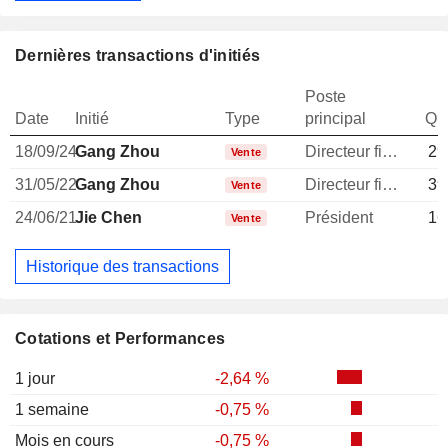
Dernières transactions d'initiés
Poste
Date
Initié
Type
principal
Qua
18/09/24
Gang Zhou
Directeur financier
29
Vente
31/05/22
Gang Zhou
Directeur financier
39
Vente
24/06/21
Jie Chen
Président
16
Vente
Historique des transactions
Cotations et Performances
1 jour
-2,64 %
1 semaine
-0,75 %
Mois en cours
-0,75 %