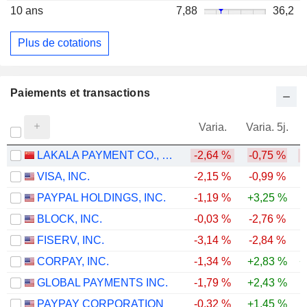
10 ans
7,88
36,2
Plus de cotations
Paiements et transactions
Varia.
Varia. 5j.
LAKALA PAYMENT CO., LTD.
-2,64 %
-0,75 %
-
VISA, INC.
-2,15 %
-0,99 %
PAYPAL HOLDINGS, INC.
-1,19 %
+3,25 %
-
BLOCK, INC.
-0,03 %
-2,76 %
FISERV, INC.
-3,14 %
-2,84 %
-
CORPAY, INC.
-1,34 %
+2,83 %
+
GLOBAL PAYMENTS INC.
-1,79 %
+2,43 %
PAYPAY CORPORATION
-0,32 %
+1,45 %