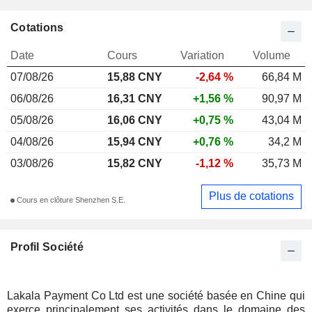
Cotations
Date
Cours
Variation
Volume
07/08/26
15,88 CNY
-2,64 %
66,84 M
06/08/26
16,31 CNY
+1,56 %
90,97 M
05/08/26
16,06 CNY
+0,75 %
43,04 M
04/08/26
15,94 CNY
+0,76 %
34,2 M
03/08/26
15,82 CNY
-1,12 %
35,73 M
Plus de cotations
Cours en clôture Shenzhen S.E.
Profil Société
Lakala Payment Co Ltd est une société basée en Chine qui
exerce principalement ses activités dans le domaine des