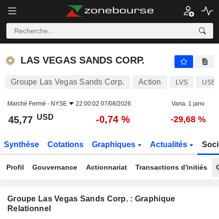
LAS VEGAS SANDS CORP.
45,77
$
-0,74 %
LAS VEGAS SANDS CORP.
Groupe Las Vegas Sands Corp.
Action
LVS
US51
Marché Fermé -
NYSE
22:00:02 07/08/2026
Varia. 1 janv.
USD
-0,74 %
45,77
-29,68 %
Synthèse
Cotations
Graphiques
Actualités
Soci
Profil
Gouvernance
Actionnariat
Transactions d'initiés
Groupe Las Vegas Sands Corp. : Graphique
Relationnel